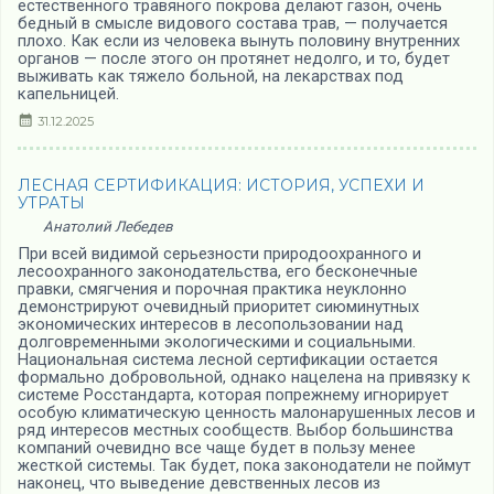
естественного травяного покрова делают газон, очень
бедный в смысле видового состава трав, — получается
плохо. Как если из человека вынуть половину внутренних
органов — после этого он протянет недолго, и то, будет
выживать как тяжело больной, на лекарствах под
капельницей.
31.12.2025
ЛЕСНАЯ СЕРТИФИКАЦИЯ: ИСТОРИЯ, УСПЕХИ И
УТРАТЫ
Анатолий Лебедев
При всей видимой серьезности природоохранного и
лесоохранного законодательства, его бесконечные
правки, смягчения и порочная практика неуклонно
демонстрируют очевидный приоритет сиюминутных
экономических интересов в лесопользовании над
долговременными экологическими и социальными.
Национальная система лесной сертификации остается
формально добровольной, однако нацелена на привязку к
системе Росстандарта, которая попрежнему игнорирует
особую климатическую ценность малонарушенных лесов и
ряд интересов местных сообществ. Выбор большинства
компаний очевидно все чаще будет в пользу менее
жесткой системы. Так будет, пока законодатели не поймут
наконец, что выведение девственных лесов из