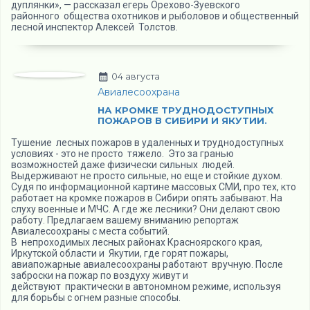
дуплянки», — рассказал егерь Орехово-Зуевского
районного общества охотников и рыболовов и общественный
лесной инспектор Алексей Толстов.
04 августа
Авиалесоохрана
НА КРОМКЕ ТРУДНОДОСТУПНЫХ
ПОЖАРОВ В СИБИРИ И ЯКУТИИ.
Тушение лесных пожаров в удаленных и труднодоступных
условиях - это не просто тяжело. Это за гранью
возможностей даже физически сильных людей.
Выдерживают не просто сильные, но еще и стойкие духом.
Судя по информационной картине массовых СМИ, про тех, кто
работает на кромке пожаров в Сибири опять забывают. На
слуху военные и МЧС. А где же лесники? Они делают свою
работу. Предлагаем вашему вниманию репортаж
Авиалесоохраны с места событий.
В непроходимых лесных районах Красноярского края,
Иркутской области и Якутии, где горят пожары,
авиапожарные авиалесоохраны работают вручную. После
заброски на пожар по воздуху живут и
действуют практически в автономном режиме, используя
для борьбы с огнем разные способы.