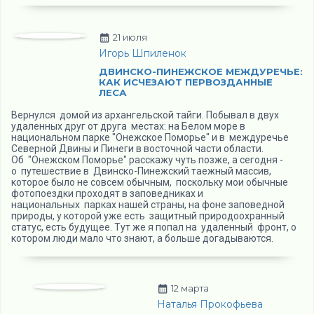
21 июля
Игорь Шпиленок
ДВИНСКО-ПИНЕЖСКОЕ МЕЖДУРЕЧЬЕ:
КАК ИСЧЕЗАЮТ ПЕРВОЗДАННЫЕ
ЛЕСА
Вернулся домой из архангельской тайги. Побывал в двух
удаленных друг от друга местах: на Белом море в
национальном парке "Онежское Поморье" и в междуречье
Северной Двины и Пинеги в восточной части области.
Об "Онежском Поморье" расскажу чуть позже, а сегодня -
о путешествие в Двинско-Пинежский таежный массив,
которое было не совсем обычным, поскольку мои обычные
фотопоездки проходят в заповедниках и
национальных парках нашей страны, на фоне заповедной
природы, у которой уже есть защитный природоохранный
статус, есть будущее. Тут же я попал на удаленный фронт, о
котором люди мало что знают, а больше догадываются.
12 марта
Наталья Прокофьева