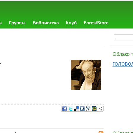
ы
Группы
Библиотека
Клуб
ForestStore
Облако т
голово
у