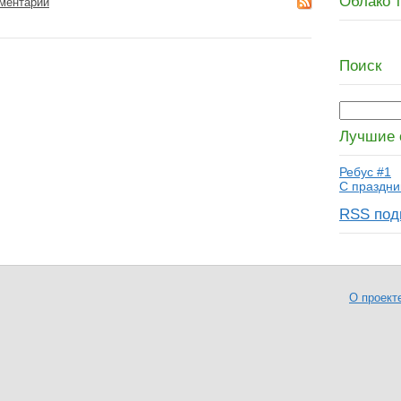
Облако т
ментарий
Поиск
Лучшие 
Ребус #1
С праздни
RSS под
О проект