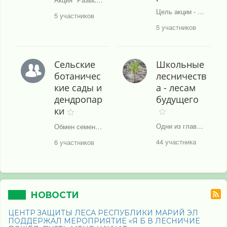
Цель акции - выявить самые примечательные, памятные, уникальные деревья, а также деревья-долгожители или группы деревьев (в небольших скверах, аллеях) для последующего их учёта и сохранения.
5 участников
5 участников
Сельские
Школьные
ботаничес
лесничеств
кие сады и
а - лесам
дендропар
будущего
ки
Одни из главных задач проекта - вовлечение школьных лесничеств и других объединений школьников в решение актуальных проблем и включение молодёжных проектов в реальную производственную, научную и социально-экологическую деятельность.
Обмен семенами, опытом идеями, взаимопомощь и поддержка.
44 участника
6 участников
НОВОСТИ
ЦЕНТР ЗАЩИТЫ ЛЕСА РЕСПУБЛИКИ МАРИЙ ЭЛ
ПОДДЕРЖАЛ МЕРОПРИЯТИЕ «Я Б В ЛЕСНИЧИЕ