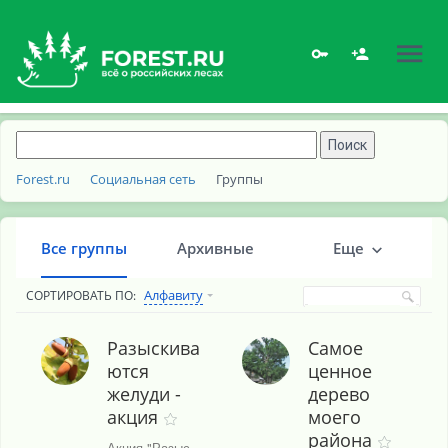
Forest.ru
Социальная сеть
Группы
Все группы
Архивные
Еще
Алфавиту
СОРТИРОВАТЬ ПО:
Разыскива
Самое
По тегам
ются
ценное
желуди -
дерево
акция
моего
района
Акция "Разыскиваются желуди" в Москве и Московской области.