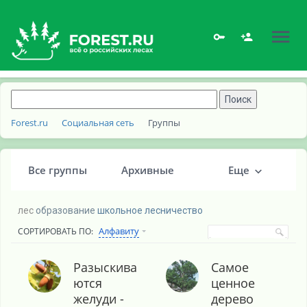
Forest.ru
Социальная сеть
Группы
Все группы
Архивные
Еще
лес
образование
школьное лесничество
Алфавиту
СОРТИРОВАТЬ ПО:
По тегам
Разыскива
Самое
ются
ценное
желуди -
дерево