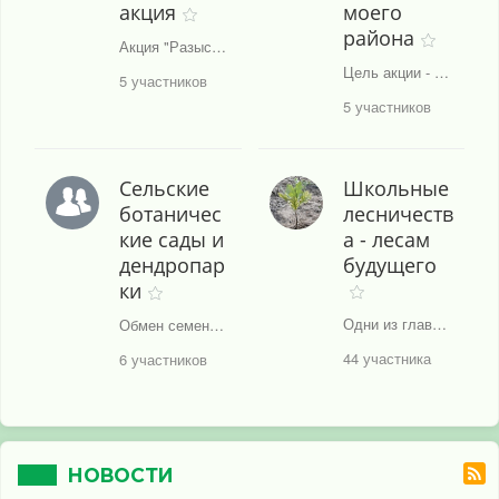
акция
моего
района
Акция "Разыскиваются желуди" в Москве и Московской области.
Цель акции - выявить самые примечательные, памятные, уникальные деревья, а также деревья-долгожители или группы деревьев (в небольших скверах, аллеях) для последующего их учёта и сохранения.
5 участников
5 участников
Сельские
Школьные
ботаничес
лесничеств
кие сады и
а - лесам
дендропар
будущего
ки
Одни из главных задач проекта - вовлечение школьных лесничеств и других объединений школьников в решение актуальных проблем и включение молодёжных проектов в реальную производственную, научную и социально-экологическую деятельность.
Обмен семенами, опытом идеями, взаимопомощь и поддержка.
44 участника
6 участников
НОВОСТИ