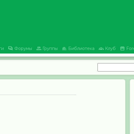





ги
Форумы
Группы
Библиотека
Клуб
For