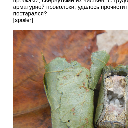
пробками, свёрнутыми из листьев. С труд
арматурной проволоки, удалось прочистить
постарался?
[spoiler]