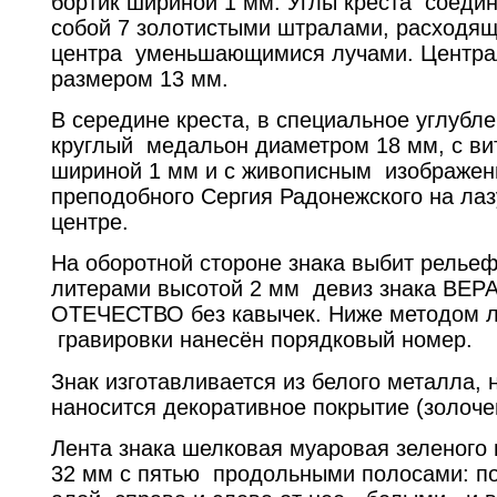
бортик шириной 1 мм. Углы креста соеди
собой 7 золотистыми штралами, расходящ
центра уменьшающимися лучами. Центра
размером 13 мм.
В середине креста, в специальное углубле
круглый медальон диаметром 18 мм, с ви
шириной 1 мм и с живописным изображен
преподобного Сергия Радонежского на лаз
центре.
На оборотной стороне знака выбит релье
литерами высотой 2 мм девиз знака ВЕ
ОТЕЧЕСТВО без кавычек. Ниже методом 
гравировки нанесён порядковый номер.
Знак изготавливается из белого металла,
наносится декоративное покрытие (золоче
Лента знака шелковая муаровая зеленого
32 мм с пятью продольными полосами: по