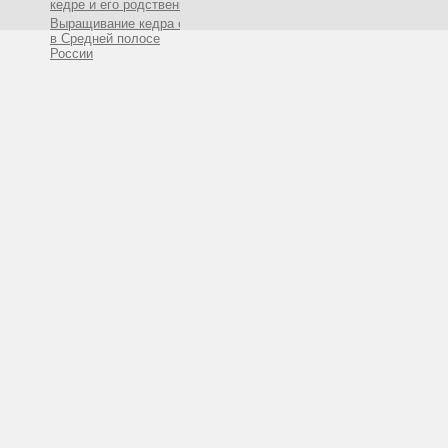
кедре и его родственниках
Выращивание кедра сибирского
в Средней полосе
России