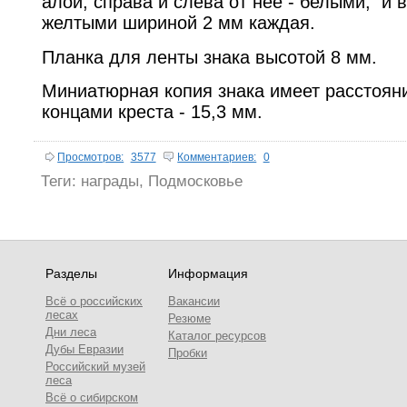
алой, справа и слева от нее - белыми, и в
желтыми шириной 2 мм каждая.
Планка для ленты знака высотой 8 мм.
Миниатюрная копия знака имеет расстоян
концами креста - 15,3 мм.
Просмотров:
3577
Комментариев:
0
Теги:
награды
,
Подмосковье
Разделы
Информация
Всё о российских
Вакансии
лесах
Резюме
Дни леса
Каталог ресурсов
Дубы Евразии
Пробки
Российский музей
леса
Всё о сибирском