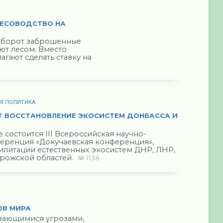
ЛЕСОВОДСТВО НА
 оборот заброшенные
ют лесом. Вместо
гают сделать ставку на
АЯ ПОЛИТИКА
Т ВОССТАНОВЛЕНИЕ ЭКОСИСТЕМ ДОНБАССА И
 состоится III Всероссийская научно-
еренция «Докучаевская конференция»,
литации естественных экосистем ДНР, ЛНР,
орожской областей.
1138
ОВ МИРА
ливающимися угрозами,