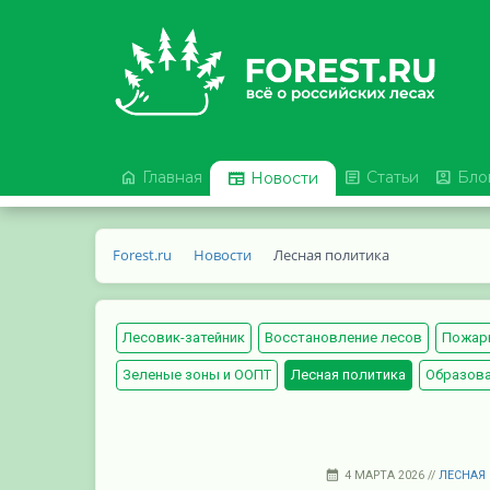



Главная

Статьи
Бло
Новости
Forest.ru
Новости
Лесная политика
Лесовик-затейник
Восстановление лесов
Пожар
Зеленые зоны и ООПТ
Лесная политика
Образов
4 МАРТА 2026 //
ЛЕСНАЯ