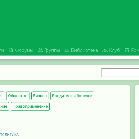





ги
Форумы
Группы
Библиотека
Клуб
For
ы
Общество
Бизнес
Вредители и болезни
ание
Правоприменение
 ПОЛИТИКА