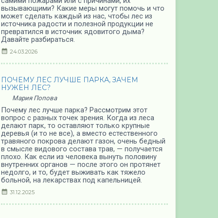
самими пожарами или с причинами, их
вызывающими? Какие меры могут помочь и что
может сделать каждый из нас, чтобы лес из
источника радости и полезной продукции не
превратился в источник ядовитого дыма?
Давайте разбираться.
24.03.2026
ПОЧЕМУ ЛЕС ЛУЧШЕ ПАРКА, ЗАЧЕМ
НУЖЕН ЛЕС?
Мария Попова
Почему лес лучше парка? Рассмотрим этот
вопрос с разных точек зрения. Когда из леса
делают парк, то оставляют только крупные
деревья (и то не все), а вместо естественного
травяного покрова делают газон, очень бедный
в смысле видового состава трав, — получается
плохо. Как если из человека вынуть половину
внутренних органов — после этого он протянет
недолго, и то, будет выживать как тяжело
больной, на лекарствах под капельницей.
31.12.2025