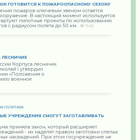
ОН ГОТОВИТСЯ К ПОЖАРООПАСНОМУ СЕЗОНУ
жения пожаров ключевым звеном остается
ооружение. В настоящий момент используется
стартуют пилотные проекты по использованию
в с радиусом полета до 50 км.
1145
А ЛЕСНИЧИХ
ссии Корпуса лесничих.
Николай I утвердил
ании «Положения о
чило военное
АЯ ПОЛИТИКА
ЫЕ УЧРЕЖДЕНИЯ СМОГУТ ЗАГОТАВЛИВАТЬ
ума приняла закон, который расширяет
еждений - их наделят правом заготовки спелых
ных насаждений. При этом госучреждение не