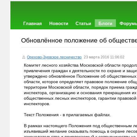
Главная
Новости
Статьи
Блоги
Форум
Обновлённое положение об обществе
Орехово-Зуевское лесничество
23 марта 2016 11:06:02
Комитет лесного хозяйства Московской области продо
привлечения граждан к деятельности по охране и защит
утверждено обновлённое Положение об общественных 
области, которое определяет правовое положение общ
территории Московской области, порядок приема граж
инспектора, организацию и основания прекращения их 
общественных лесных инспекторов, гарантии правово
инспекторов.
Текст Положения - в прилагаемых файлах.
В рамках настоящего Положения под общественным л
изъявивший желание оказывать помощь в охране лесов
законодательства и привлекаемый к сотрудничеству на