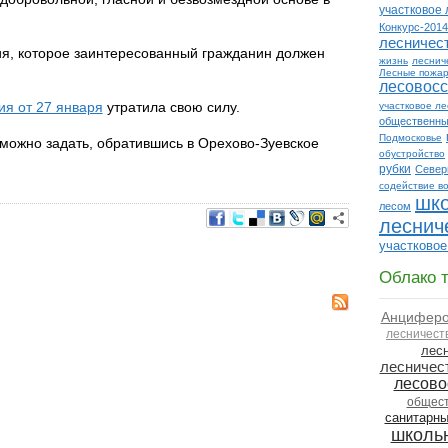
участковое 
Конкурс-2014
лесничес
ия, которое заинтересованный гражданин должен
жизнь
леснич
Лесные пожа
лесовос
я от 27 января
утратила свою силу.
участковое л
общественны
Подмосковье
можно задать, обратившись в Орехово-Зуевское
обустройство
рубки
Север
содействие в
шк
лесом
леснич
участковое
Облако т
Анциферов
лесничест
лес
лесничес
лесово
общест
санитарны
школь