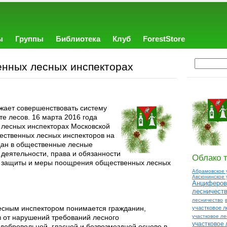
ы
Группы
Библиотека
Клуб
ForestStore
нных лесных инспекторах
лжает совершенствовать систему
е лесов. 16 марта 2016 года
лесных инспекторах Московской
ественных лесных инспекторов на
дан в общественные лесные
деятельности, права и обязанности
Облако т
й защиты и меры поощрения общественных лесных
Абрамовское 
Авсюнинское 
Анциферов
лесничест
лесничество
есным инспектором понимается гражданин,
участковое л
 от нарушений требований лесного
участковое л
участковое 
 добровольной, гласной и безвозмездной основе в