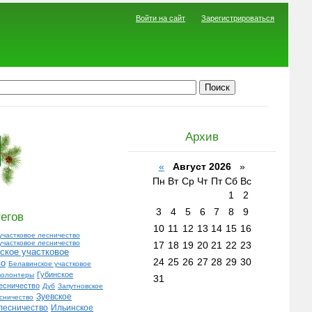
Войти на сайт
Зарегистрироваться
Архив
«
Август 2026
»
Пн
Вт
Ср
Чт
Пт
Сб
Вс
1
2
3
4
5
6
7
8
9
егов
10
11
12
13
14
15
16
участковое лесничество
участковое лесничество
17
18
19
20
21
22
23
ское участковое
24
25
26
27
28
29
30
во
Белавинское участковое
Губинское
волонтеры
31
есничество
Дуб
Запутновское
Зуевское
есничество
лесничество
Ильинское