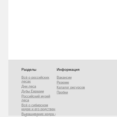
Разделы
Информация
Всё о российских
Вакансии
лесах
Резюме
Дни леса
Каталог ресурсов
Дубы Евразии
Пробки
Российский музей
леса
Всё о сибирском
кедре и его родственниках
Выращивание кедра сибирского