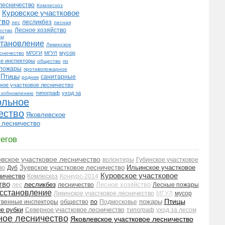
лесничество
Комлесхоз
Куровское участковое
тво
лесликбез
лес
лесная
Лесное хозяйство
ество
ры
становление
Ликинское
мусор
есничество
МГОГИ
МГУЛ
е инспекторы
общество
по
пожары
противопожарное
Птицы
санитарные
родник
ное участковое лесничество
типограф
уход за
озобновлению
ольное
ество
Яковлевское
 лесничество
егов
ское участковое лесничество
волонтеры
Губинское участковое
Зуевское участковое лесничество
Ильинское участковое
во
Дуб
Куровское участковое
ничество
Комлесхоз
Конкурс-2014
тво
лесликбез
Лесное хозяйство
лес
лесничество
Лесные пожары
сстановление
Ликинское участковое лесничество
МГУЛ
мусор
Птицы
пожары
венные инспекторы
общество
по
Подмосковье
е рубки
Северное участковое лесничество
типограф
уход за лесом
ное лесничество
Яковлевское участковое лесничество