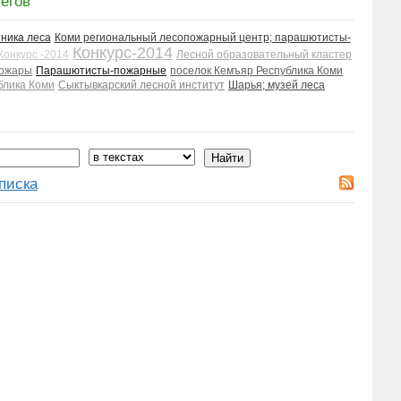
егов
ника леса
Коми региональный лесопожарный центр; парашютисты-
Конкурс-2014
Конкурс -2014
Лесной образовательный кластер
пожары
Парашютисты-пожарные
поселок Кемъяр Республика Коми
блика Коми
Сыктывкарский лесной институт
Шарья; музей леса
писка