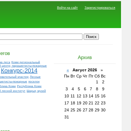
Войти на сайт
Зарегистрироваться
егов
Архив
ка леса
Коми региональный
 центр; парашютисты-пожарные
Конкурс-2014
«
Август 2026
»
Пн
Вт
Ср
Чт
Пт
Сб
Вс
овательный кластер
Лесные
1
2
шютисты-пожарные
поселок
блика Коми
Республика Коми
3
4
5
6
7
8
9
й лесной институт
Шарья; музей
10
11
12
13
14
15
16
17
18
19
20
21
22
23
24
25
26
27
28
29
30
31