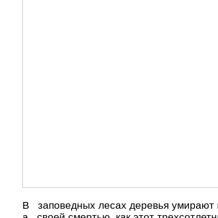
В заповедных лесах деревья умирают н
а своей смертью, как этот трехсотлетн