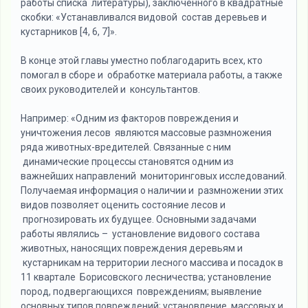
работы списка литературы), заключенного в квадратные
скобки: «Устанавливался видовой состав деревьев и
кустарников [4, 6, 7]».
В конце этой главы уместно поблагодарить всех, кто
помогал в сборе и обработке материала работы, а также
своих руководителей и консультантов.
Например: «Одним из факторов повреждения и
уничтожения лесов являются массовые размножения
ряда животных-вредителей. Связанные с ним
динамические процессы становятся одним из
важнейших направлений мониторинговых исследований.
Получаемая информация о наличии и размножении этих
видов позволяет оценить состояние лесов и
прогнозировать их будущее. Основными задачами
работы являлись – установление видового состава
животных, наносящих повреждения деревьям и
кустарникам на территории лесного массива и посадок в
11 квартале Борисовского лесничества; установление
пород, подвергающихся повреждениям; выявление
основных типов повреждений; установление массовых и