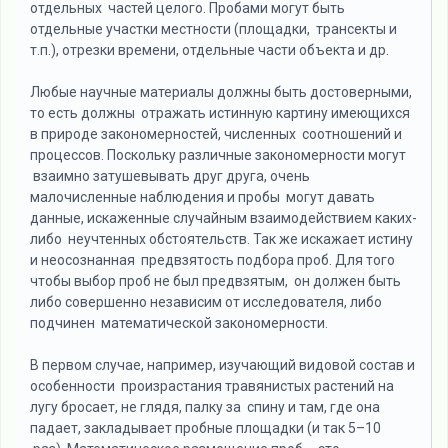
отдельных частей целого. Пробами могут быть
отдельные участки местности (площадки, трансекты и
т.п.), отрезки времени, отдельные части объекта и др.
Любые научные материалы должны быть достоверными,
то есть должны отражать истинную картину имеющихся
в природе закономерностей, численных соотношений и
процессов. Поскольку различные закономерности могут
взаимно затушевывать друг друга, очень
малочисленные наблюдения и пробы могут давать
данные, искаженные случайным взаимодействием каких-
либо неучтенных обстоятельств. Так же искажает истину
и неосознанная предвзятость подбора проб. Для того
чтобы выбор проб не был предвзятым, он должен быть
либо совершенно независим от исследователя, либо
подчинен математической закономерности.
В первом случае, например, изучающий видовой состав и
особенности произрастания травянистых растений на
лугу бросает, не глядя, палку за спину и там, где она
падает, закладывает пробные площадки (и так 5–10