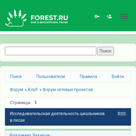
Поиск
Пользователи
Правила
Войти
Форум
» 
Клуб
» 
Форум сетевых проектов
Страницы:
1
Исследовательская деятельность школьников
RSS
в лесах
Владимир Захаров