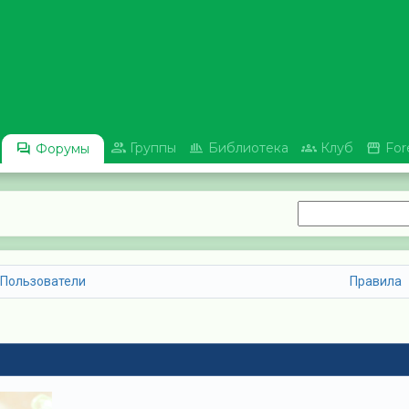





Группы
Библиотека
Клуб
For
Форумы
Пользователи
Правила