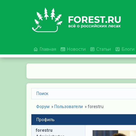




Главная
Новости
Статьи
Блоги
Поиск
Форум
» 
Пользователи
» 
forestru
Профиль
forestru