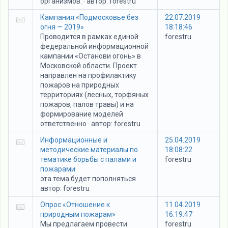
организмов.
автор:
forestru
·
Кампания «Подмосковье без
22.07.2019
огня — 2019»
18:18:46
Проводится в рамках единой
forestru
федеральной информационной
кампании «Останови огонь» в
Московской области. Проект
направлен на профилактику
пожаров на природных
территориях (лесных, торфяных
пожаров, палов травы) и на
формирование моделей
ответственно
автор:
forestru
·
Информационные и
25.04.2019
методические материалы по
18:08:22
тематике борьбы с палами и
forestru
пожарами
эта тема будет пополняться
·
автор:
forestru
Опрос «Отношение к
11.04.2019
природным пожарам»
16:19:47
Мы предлагаем провести
forestru