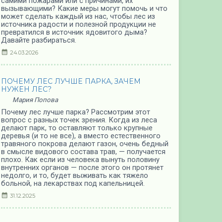
самими пожарами или с причинами, их
вызывающими? Какие меры могут помочь и что
может сделать каждый из нас, чтобы лес из
источника радости и полезной продукции не
превратился в источник ядовитого дыма?
Давайте разбираться.
24.03.2026
ПОЧЕМУ ЛЕС ЛУЧШЕ ПАРКА, ЗАЧЕМ
НУЖЕН ЛЕС?
Мария Попова
Почему лес лучше парка? Рассмотрим этот
вопрос с разных точек зрения. Когда из леса
делают парк, то оставляют только крупные
деревья (и то не все), а вместо естественного
травяного покрова делают газон, очень бедный
в смысле видового состава трав, — получается
плохо. Как если из человека вынуть половину
внутренних органов — после этого он протянет
недолго, и то, будет выживать как тяжело
больной, на лекарствах под капельницей.
31.12.2025