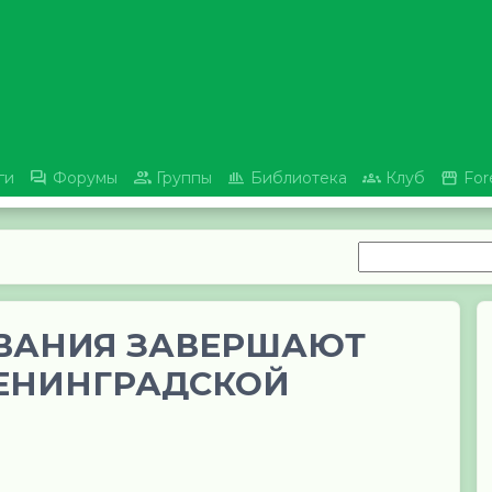





ги
Форумы
Группы
Библиотека
Клуб
For
ВАНИЯ ЗАВЕРШАЮТ
ЛЕНИНГРАДСКОЙ