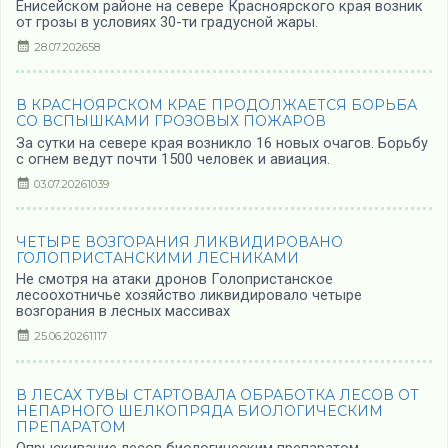
Енисейском районе на севере Красноярского края возник
от грозы в условиях 30-ти градусной жары.
28.07.2026
58
В КРАСНОЯРСКОМ КРАЕ ПРОДОЛЖАЕТСЯ БОРЬБА
СО ВСПЫШКАМИ ГРОЗОВЫХ ПОЖАРОВ
За сутки на севере края возникло 16 новых очагов. Борьбу
с огнем ведут почти 1500 человек и авиация.
03.07.2026
1039
ЧЕТЫРЕ ВОЗГОРАНИЯ ЛИКВИДИРОВАНО
ГОЛОПРИСТАНСКИМИ ЛЕСНИКАМИ
Не смотря на атаки дронов Голопристанское
лесоохотничье хозяйство ликвидировало четыре
возгорания в лесных массивах
25.06.2026
1117
В ЛЕСАХ ТУВЫ СТАРТОВАЛА ОБРАБОТКА ЛЕСОВ ОТ
НЕПАРНОГО ШЕЛКОПРЯДА БИОЛОГИЧЕСКИМ
ПРЕПАРАТОМ
Опрыскивание лесов биологическим препаратом