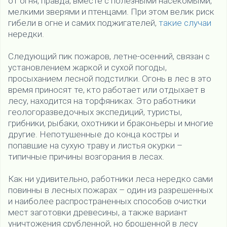
от огня, правда, вместе с полезными насекомыми,
мелкими зверями и птенцами. При этом велик риск
гибели в огне и самих поджигателей,
такие случаи
нередки.
Следующий пик пожаров, летне-осенний, связан с
установлением жаркой и сухой погоды,
просыханием лесной подстилки. Огонь в лес в это
время приносят те, кто работает или отдыхает в
лесу, находится на торфяниках. Это работники
геологоразведочных экспедиций, туристы,
грибники, рыбаки, охотники и браконьеры и многие
другие. Непотушенные до конца костры и
попавшие на сухую траву и листья окурки –
типичные причины возгорания в лесах.
Как ни удивительно, работники леса нередко сами
повинны в лесных пожарах – один из разрешенных
и наиболее распространенных способов очистки
мест заготовки древесины, а также вариант
уничтожения срубленной, но брошенной в лесу