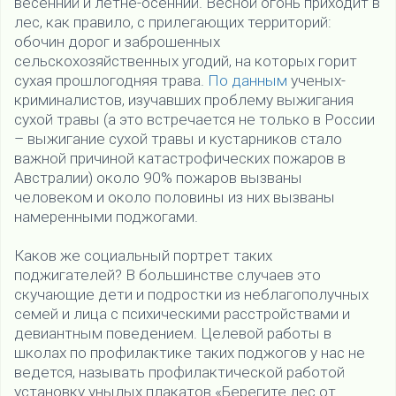
весенний и летне-осенний. Весной огонь приходит в
лес, как правило, с прилегающих территорий:
обочин дорог и заброшенных
сельскохозяйственных угодий, на которых горит
сухая прошлогодняя трава.
По данным
ученых-
криминалистов, изучавших проблему выжигания
сухой травы (а это встречается не только в России
– выжигание сухой травы и кустарников стало
важной причиной катастрофических пожаров в
Австралии) около 90% пожаров вызваны
человеком и около половины из них вызваны
намеренными поджогами.
Каков же социальный портрет таких
поджигателей? В большинстве случаев это
скучающие дети и подростки из неблагополучных
семей и лица с психическими расстройствами и
девиантным поведением. Целевой работы в
школах по профилактике таких поджогов у нас не
ведется, называть профилактической работой
установку унылых плакатов «Берегите лес от