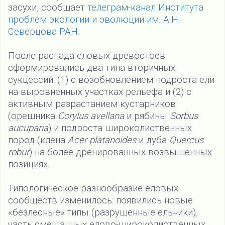
засухи, сообщает
телеграм-канал Института
проблем экологии и эволюции им. А.Н.
Северцова РАН
.
После распада еловых древостоев
сформировались два типа вторичных
сукцессий: (1) с возобновлением подроста ели
на выровненных участках рельефа и (2) с
активным разрастанием кустарников
(орешника
Corylus avellana
и рябины
Sorbus
aucuparia
) и подроста широколиственных
пород (клёна
Acer platanoides
и дуба
Quercus
robur
) на более дренированных возвышенных
позициях.
Типологическое разнообразие еловых
сообществ изменилось: появились новые
«безлесные» типы (разрушенные ельники),
часть смешанных елово-широколиственных