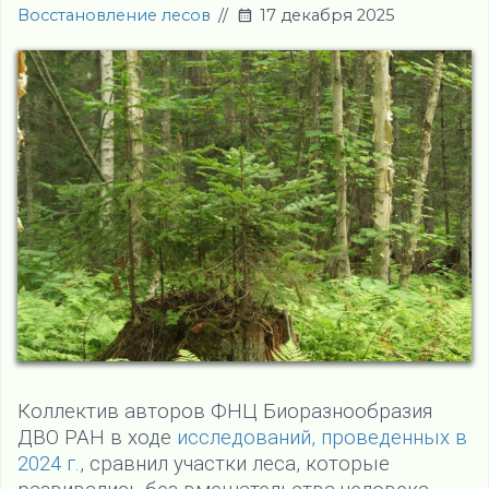
Восстановление лесов
//
17 декабря 2025
Коллектив авторов ФНЦ Биоразнообразия
ДВО РАН в ходе
исследований, проведенных в
2024 г.
, сравнил участки леса, которые