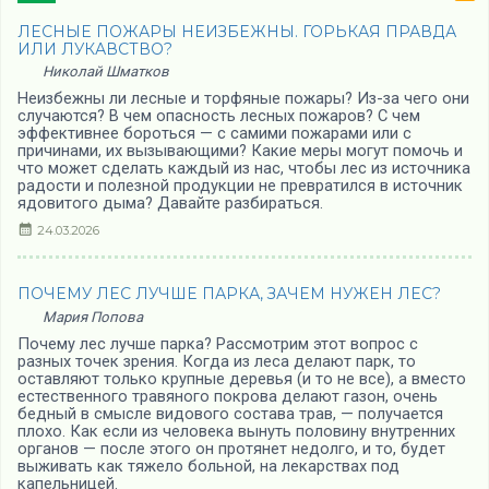
ЛЕСНЫЕ ПОЖАРЫ НЕИЗБЕЖНЫ. ГОРЬКАЯ ПРАВДА
ИЛИ ЛУКАВСТВО?
Николай Шматков
Неизбежны ли лесные и торфяные пожары? Из-за чего они
случаются? В чем опасность лесных пожаров? С чем
эффективнее бороться — с самими пожарами или с
причинами, их вызывающими? Какие меры могут помочь и
что может сделать каждый из нас, чтобы лес из источника
радости и полезной продукции не превратился в источник
ядовитого дыма? Давайте разбираться.
24.03.2026
ПОЧЕМУ ЛЕС ЛУЧШЕ ПАРКА, ЗАЧЕМ НУЖЕН ЛЕС?
Мария Попова
Почему лес лучше парка? Рассмотрим этот вопрос с
разных точек зрения. Когда из леса делают парк, то
оставляют только крупные деревья (и то не все), а вместо
естественного травяного покрова делают газон, очень
бедный в смысле видового состава трав, — получается
плохо. Как если из человека вынуть половину внутренних
органов — после этого он протянет недолго, и то, будет
выживать как тяжело больной, на лекарствах под
капельницей.