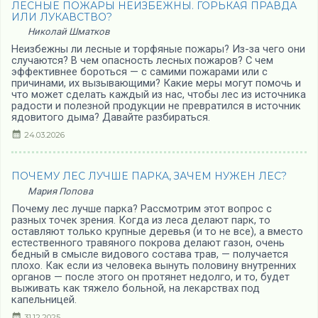
ЛЕСНЫЕ ПОЖАРЫ НЕИЗБЕЖНЫ. ГОРЬКАЯ ПРАВДА
ИЛИ ЛУКАВСТВО?
Николай Шматков
Неизбежны ли лесные и торфяные пожары? Из-за чего они
случаются? В чем опасность лесных пожаров? С чем
эффективнее бороться — с самими пожарами или с
причинами, их вызывающими? Какие меры могут помочь и
что может сделать каждый из нас, чтобы лес из источника
радости и полезной продукции не превратился в источник
ядовитого дыма? Давайте разбираться.
24.03.2026
ПОЧЕМУ ЛЕС ЛУЧШЕ ПАРКА, ЗАЧЕМ НУЖЕН ЛЕС?
Мария Попова
Почему лес лучше парка? Рассмотрим этот вопрос с
разных точек зрения. Когда из леса делают парк, то
оставляют только крупные деревья (и то не все), а вместо
естественного травяного покрова делают газон, очень
бедный в смысле видового состава трав, — получается
плохо. Как если из человека вынуть половину внутренних
органов — после этого он протянет недолго, и то, будет
выживать как тяжело больной, на лекарствах под
капельницей.
31.12.2025