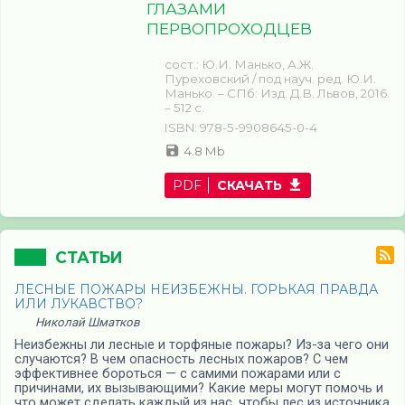
ГЛАЗАМИ
ПЕРВОПРОХОДЦЕВ
сост.: Ю.И. Манько, А.Ж.
Пуреховский / под науч. ред. Ю.И.
Манько. – СПб: Изд. Д.В. Львов, 2016.
– 512 с.
ISBN: 978-5-9908645-0-4
4.8 Mb
PDF
СКАЧАТЬ
СТАТЬИ
ЛЕСНЫЕ ПОЖАРЫ НЕИЗБЕЖНЫ. ГОРЬКАЯ ПРАВДА
ИЛИ ЛУКАВСТВО?
Николай Шматков
Неизбежны ли лесные и торфяные пожары? Из-за чего они
случаются? В чем опасность лесных пожаров? С чем
эффективнее бороться — с самими пожарами или с
причинами, их вызывающими? Какие меры могут помочь и
что может сделать каждый из нас, чтобы лес из источника