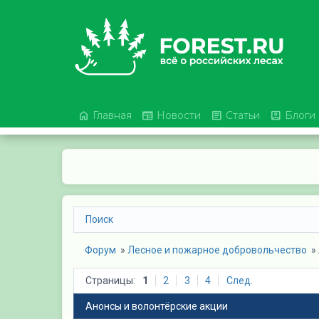




Главная
Новости
Статьи
Блоги
Поиск
Форум
» 
Лесное и пожарное добровольчество
» 
Страницы:
1
2
3
4
След.
Анонсы и волонтёрские акции