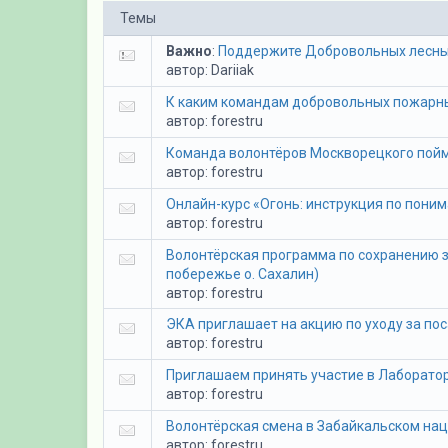
Темы
Важно
:
Поддержите Добровольных лесны
автор:
Dariiak
К каким командам добровольных пожарны
автор:
forestru
Команда волонтёров Москворецкого пойм
автор:
forestru
Онлайн-курс «Огонь: инструкция по пони
автор:
forestru
Волонтёрская программа по сохранению 
побережье о. Сахалин)
автор:
forestru
ЭКА приглашает на акцию по уходу за по
автор:
forestru
Приглашаем принять участие в Лаборато
автор:
forestru
Волонтёрская смена в Забайкальском на
автор:
forestru