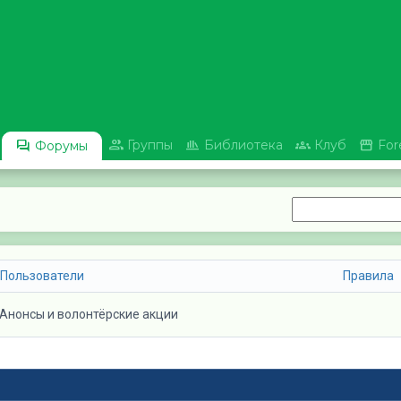





Группы
Библиотека
Клуб
For
Форумы
Пользователи
Правила
Анонсы и волонтёрские акции