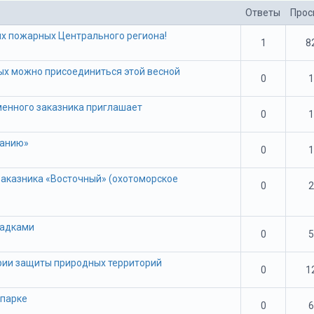
Ответы
Прос
х пожарных Центрального региона!
1
8
х можно присоединиться этой весной
0
1
енного заказника приглашает
0
1
манию»
0
1
заказника «Восточный» (охотоморское
0
2
садками
0
5
рии защиты природных территорий
0
1
цпарке
0
6