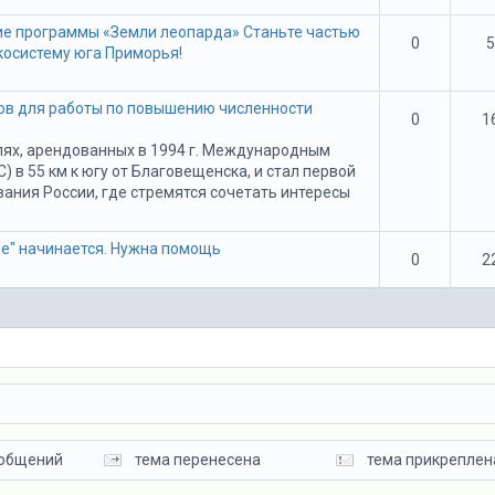
ие программы «Земли леопарда» Станьте частью
0
5
косистему юга Приморья!
ов для работы по повышению численности
0
1
лях, арендованных в 1994 г. Международным
в 55 км к югу от Благовещенска, и стал первой
ания России, где стремятся сочетать интересы
е" начинается. Нужна помощь
0
2
ообщений
тема перенесена
тема прикреплен