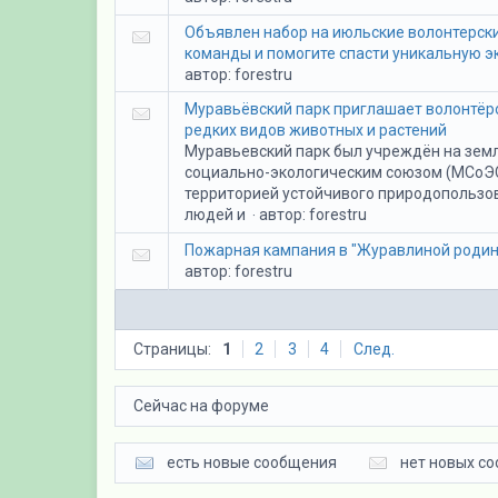
Объявлен набор на июльские волонтерск
команды и помогите спасти уникальную э
автор:
forestru
Муравьёвский парк приглашает волонтёр
редких видов животных и растений
Муравьевский парк был учреждён на зем
социально-экологическим союзом (МСоЭС) 
территорией устойчивого природопользов
людей и
автор:
forestru
·
Пожарная кампания в "Журавлиной родин
автор:
forestru
Страницы:
1
2
3
4
След.
Сейчас на форуме
есть новые сообщения
нет новых с