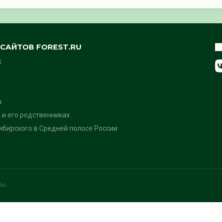
САЙТОВ FOREST.RU
х
а
 и его родственниках
бирского в Средней полосе России
ны.