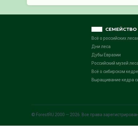
СЕМЕЙСТВО 
Всё о российских леса
Дни леса
Дубы Евразии
Российский музей лес
Всё о сибирском кедре
Выращивание кедра си
© ForestRU 2000 — 2026. Все права зарегистрирова