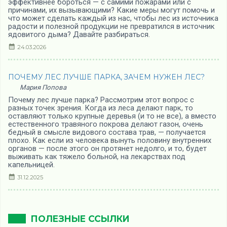
эффективнее бороться — с самими пожарами или с
причинами, их вызывающими? Какие меры могут помочь и
что может сделать каждый из нас, чтобы лес из источника
радости и полезной продукции не превратился в источник
ядовитого дыма? Давайте разбираться.
24.03.2026
ПОЧЕМУ ЛЕС ЛУЧШЕ ПАРКА, ЗАЧЕМ НУЖЕН ЛЕС?
Мария Попова
Почему лес лучше парка? Рассмотрим этот вопрос с
разных точек зрения. Когда из леса делают парк, то
оставляют только крупные деревья (и то не все), а вместо
естественного травяного покрова делают газон, очень
бедный в смысле видового состава трав, — получается
плохо. Как если из человека вынуть половину внутренних
органов — после этого он протянет недолго, и то, будет
выживать как тяжело больной, на лекарствах под
капельницей.
31.12.2025
ПОЛЕЗНЫЕ ССЫЛКИ