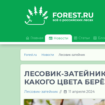



Главная

Статьи
Бло
Новости
Forest.ru
Новости
Лесовик-затейник
ЛЕСОВИК-ЗАТЕЙНИК-
КАКОГО ЦВЕТА БЕРЁ
Лесовик-затейник
//
11 апреля 2024