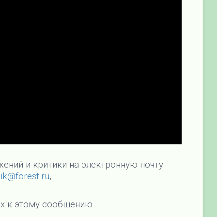
ений и критики на электронную почту
nik@forest.ru
,
х к этому сообщению