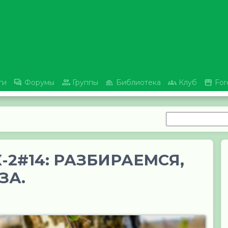





ги
Форумы
Группы
Библиотека
Клуб
For
2#14: РАЗБИРАЕМСЯ,
ЗА.