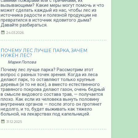
самими пожарами или с причинами, их
вызывающими? Какие меры могут помочь и что
может сделать каждый из нас, чтобы лес из
источника радости и полезной продукции не
превратился в источник ядовитого дыма?
Давайте разбираться.
24.03.2026
ПОЧЕМУ ЛЕС ЛУЧШЕ ПАРКА, ЗАЧЕМ
НУЖЕН ЛЕС?
Мария Попова
Почему лес лучше парка? Рассмотрим этот
вопрос с разных точек зрения. Когда из леса
делают парк, то оставляют только крупные
деревья (и то не все), а вместо естественного
травяного покрова делают газон, очень бедный
в смысле видового состава трав, — получается
плохо. Как если из человека вынуть половину
внутренних органов — после этого он протянет
недолго, и то, будет выживать как тяжело
больной, на лекарствах под капельницей.
31.12.2025