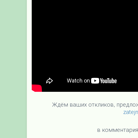
Ждём ваших откликов, предлож
zatej
в комментария