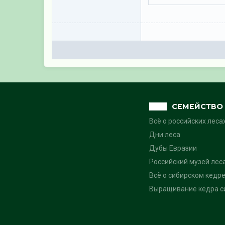
СЕМЕЙСТВО 
Всё о российских леса
Дни леса
Дубы Евразии
Российский музей лес
Всё о сибирском кедре
Выращивание кедра си