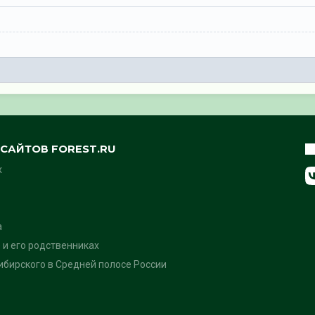
САЙТОВ FOREST.RU
х
а
 и его родственниках
бирского в Средней полосе России