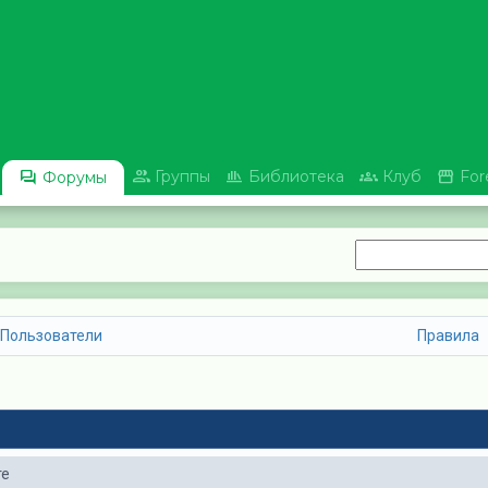





Группы
Библиотека
Клуб
For
Форумы
Пользователи
Правила
те