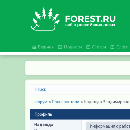




Главная
Новости
Статьи
Блоги
Поиск
Форум
» 
Пользователи
» 
Надежда Владимирова
Профиль
Надежда
Информация о рабо