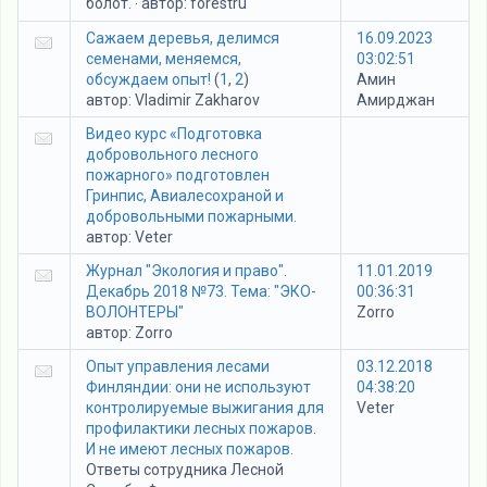
болот.
автор:
forestru
·
Сажаем деревья, делимся
16.09.2023
семенами, меняемся,
03:02:51
обсуждаем опыт!
(
1
,
2
)
Амин
автор:
Vladimir Zakharov
Амирджан
Видео курс «Подготовка
добровольного лесного
пожарного» подготовлен
Гринпис, Авиалесохраной и
добровольными пожарными.
автор:
Veter
Журнал "Экология и право".
11.01.2019
Декабрь 2018 №73. Тема: "ЭКО-
00:36:31
ВОЛОНТЕРЫ"
Zorro
автор:
Zorro
Опыт управления лесами
03.12.2018
Финляндии: они не используют
04:38:20
контролируемые выжигания для
Veter
профилактики лесных пожаров.
И не имеют лесных пожаров.
Ответы сотрудника Лесной