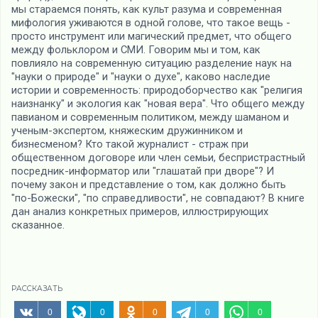
мы стараемся понять, как культ разума и современная
мифология уживаются в одной голове, что такое вещь -
просто инструмент или магический предмет, что общего
между фольклором и СМИ. Говорим мы и том, как
повлияло на современную ситуацию разделение наук на
"науки о природе" и "науки о духе", каково наследие
истории и современность: природоборчество как "религия
наизнанку" и экология как "новая вера". Что общего между
павианом и современным политиком, между шаманом и
ученым-экспертом, княжеским дружинником и
бизнесменом? Кто такой журналист - страж при
общественном договоре или член семьи, беспристрастный
посредник-информатор или "глашатай при дворе"? И
почему закон и представление о том, как должно быть
"по-Божески", "по справедливости", не совпадают? В книге
дан анализ конкретных примеров, иллюстрирующих
сказанное.
РАССКАЗАТЬ
0
0
0
0
0