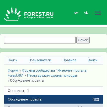
Поиск
Пользователи
Правила
Войти
Форум
» 
Форумы сообщества  "Интернет-портала 
Forest.RU"
» 
Песни дружин охраны природы
» 
Обсуждение проекта
Страницы:
1
Обсуждение проекта
RSS