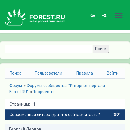
Поиск
Пользователи
Правила
Войти
Форум
» 
Форумы сообщества  "Интернет-портала 
Forest.RU"
» 
Творчество
Страницы:
1
Современная литература, что сейчас читаете?
RSS
Георгий Леонов