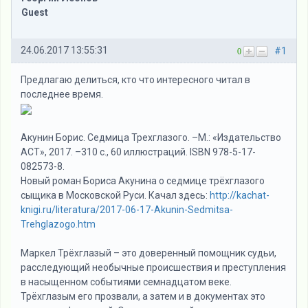
Guest
24.06.2017 13:55:31
#1
0
Предлагаю делиться, кто что интересного читал в
последнее время.
Акунин Борис. Седмица Трехглазого. –М.: «Издательство
АСТ», 2017. –310 с., 60 иллюстраций. ISBN 978-5-17-
082573-8.
Новый роман Бориса Акунина о седмице трёхглазого
сыщика в Московской Руси. Качал здесь:
http://kachat-
knigi.ru/literatura/2017-06-17-Akunin-Sedmitsa-
Trehglazogo.htm
Маркел Трёхглазый – это доверенный помощник судьи,
расследующий необычные происшествия и преступления
в насыщенном событиями семнадцатом веке.
Трёхглазым его прозвали, а затем и в документах это