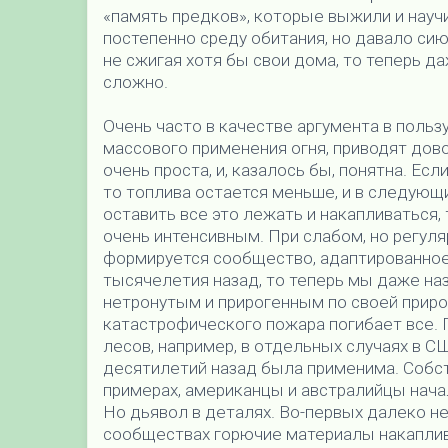
«память предков», которые выжили и научил
постепенно среду обитания, но давало сию
не сжигая хотя бы свои дома, то теперь 
сложно.
Очень часто в качестве аргумента в поль
массового применения огня, приводят дов
очень проста, и, казалось бы, понятна. Есл
то топлива остается меньше, и в следующи
оставить все это лежать и накапливаться, 
очень интенсивным. При слабом, но регул
формируется сообщество, адаптированное 
тысячелетия назад, то теперь мы даже н
нетронутым и прирогенным по своей природе
катастрофического пожара погибает все. 
лесов, например, в отдельных случаях в С
десятилетий назад была применима. Собст
примерах, американцы и австралийцы нача
Но дьявол в деталях. Во-первых далеко не 
сообществах горючие материалы накаплива