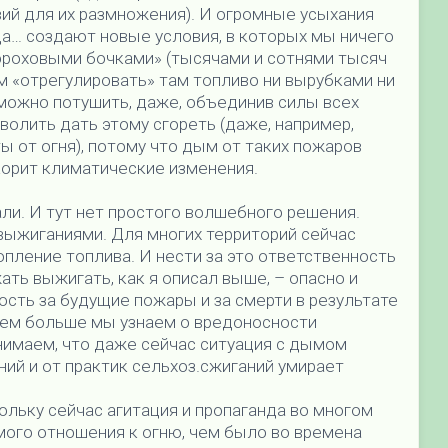
ий для их размножения). И огромные усыхания
да… создают новые условия, в которых мы ничего
ороховыми бочками» (тысячами и сотнями тысяч
 «отрегулировать» там топливо ни вырубками ни
зможно потушить, даже, объединив силы всех
волить дать этому сгореть (даже, например,
ы от огня), потому что дым от таких пожаров
корит климатические изменения.
али. И тут нет простого волшебного решения.
 выжиганиями. Для многих территорий сейчас
опление топлива. И нести за это ответственность
ть выжигать, как я описал выше, – опасно и
ость за будущие пожары и за смерти в результате
чем больше мы узнаем о вредоносности
нимаем, что даже сейчас ситуация с дымом
й и от практик сельхоз.сжиганий умирает
ольку сейчас агитация и пропаганда во многом
ого отношения к огню, чем было во времена