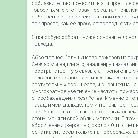
соблазнительно поверить в эти простые р
говорить, что это новая норма, так привле
собственной профессиональной несостояте
так проста, как ее пробуют преподнести 
Я попробую собрать ниже основные довод
подхода.
Абсолютное большинство пожаров на прир
Сейчас мы видим это, анализируя начальн
пространственную связь с антропогенными
пожарным следам на спилах самых старых д
растительных сообществ, и обращая наше 
многократное увеличение частоты пожаров
способах ведения хозяйства. Именно с по
назад, и чем дальше, тем интенсивнее, по
преобразовываться антропогенным огнем.
огонь, меняли свой облик материки. В том
аборигенами (вероятно, около 40 тыс.лет
остатками лесов только на побережьях, 