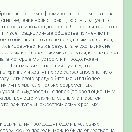
разованы огнем, сформированы огнем. Сначала
огня, ведение войн с помощью огня, ритуалы с
ти не оставило мест, которые бы горели только по
очти все традиционные общества применяют и
оего обитания. Но это не повод этим гордиться,
их видов животных в результате охоты, как не
ализмом и человеческими жертвами, как не повод
ата, которые мы устроили и продолжаем
нет. Нет никаких оснований думать, что
 хранили и хранят некое сакральное знание о
 разрушить свою среду обитания. Для более
ния им не хватало только современных
му уровню «мудрости» человек (по эволюционным
зоваться еще и зажигательным аппаратом,
обота, зажигать множеством самых разных
и выжигания происходят еще и в условиях
исторические периоды можно было опираться на