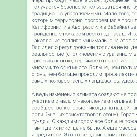
жары приходят чаще, а блокирующие анти
получается безопасно пользоваться инстр
традиционно управляемыми. Мало того, пе
которым территория, прогоревшая в прошло
Калифорнии, и в Австралии, и в Забайкалье
пройденные пожаром всего год назад. И ка
накопление топлива минимально. И этот о
Вся идея о регулировании топлива не выд
реальностью (столкновения с ураганным ве
привычка к огню, терпимое отношение к 
мифами, то огня много. Больше, чем полу
огонь, чем больше проводим профилактич
самых пожароопасных ландшафтов, удержат
А ведь изменения климата создают не толь
участкам с малым накоплением топлива. Н
сообщества, которые никогда на нашей па
если бы в них присутствовал огонь). Горя
тундры. С каждым годом все больше пожа
там, где их никогда не было. А еще массо
и вредители. Это тоже сдвиг климатическ