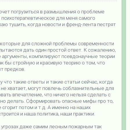
хочет погрузиться в размышления о проблеме
м психотерапевтическое для меня самого
аю тушить, когда новости и френд-лента пестрят
, которые для сложной проблемы современности
пытаются дать один простой ответ. К сожалению,
е аргументы, компилируют псевдонаучные теории
как бы стройную и красивую теорию о том, что
ыт предков.
 что такие ответы и такие статьи сейчас, когда
о не хватает, могут повлечь соблазнительные для
ать впечатление, что ничего нельзя сделать с
ужно делать. Сформировать опасные мифы про то,
 сгорит потом и т.д. А именно на наших
троится и наша политика, наши практики.
х угрозах даже самим лесным пожарным так