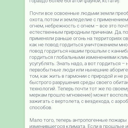
гораздо более богатой фауной, кстати).
Почти все освоенные людьми земли преоб
охота, потом и земледелие с применением 
огнем, небрежность с огнем – все это поч
естественным природным причинам. Да, п
применяли раньше огонь на территориях св
как не повод гордиться уничтожением мног
повод гордиться нашим прошлым с канниб
гордиться глобальными изменениями клим
усугублять. Знать надо, а вот гордиться – 
первобытные люди или нынешние аборигены
том, как жить в гармонии с природой и не
быстрого разрушения среды своего обита
технологий. Теперь почти тот же по свое
меркам прошло мгновение) может восполь
зажигать с вертолета, с вездехода, с аэр
способов.
Мало того, теперь антропогенные пожары 
изменившегося климата. Если в прошлые 