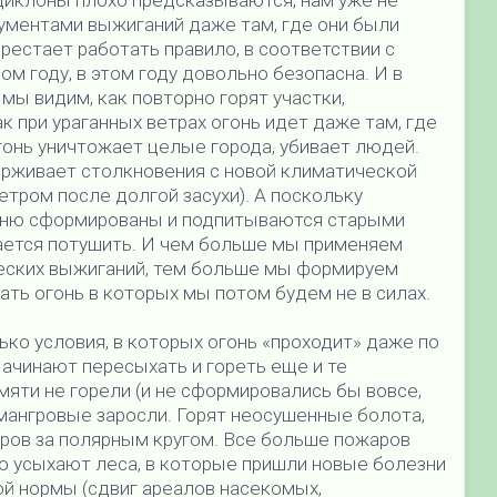
циклоны плохо предсказываются, нам уже не
ументами выжиганий даже там, где они были
рестает работать правило, в соответствии с
м году, в этом году довольно безопасна. И в
 мы видим, как повторно горят участки,
к при ураганных ветрах огонь идет даже там, где
гонь уничтожает целые города, убивает людей.
ерживает столкновения с новой климатической
тром после долгой засухи). А поскольку
огню сформированы и подпитываются старыми
чается потушить. И чем больше мы применяем
еских выжиганий, тем больше мы формируем
ь огонь в которых мы потом будем не в силах.
ко условия, в которых огонь «проходит» даже по
ачинают пересыхать и гореть еще и те
мяти не горели (и не сформировались бы вовсе,
т мангровые заросли. Горят неосушенные болота,
ров за полярным кругом. Все больше пожаров
во усыхают леса, в которые пришли новые болезни
ой нормы (сдвиг ареалов насекомых,