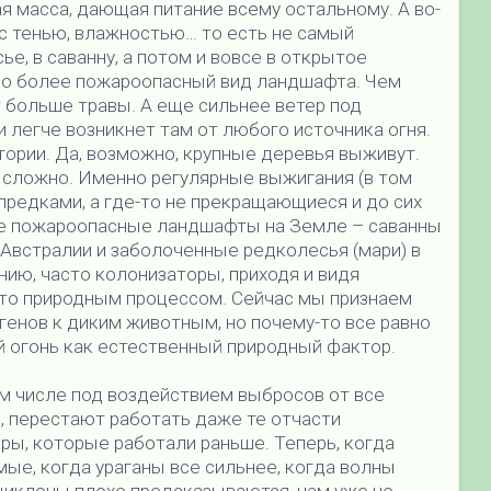
ая масса, дающая питание всему остальному. А во-
 с тенью, влажностью… то есть не самый
е, в саванну, а потом и вовсе в открытое
до более пожароопасный вид ландшафта. Чем
т больше травы. А еще сильнее ветер под
и легче возникнет там от любого источника огня.
тории. Да, возможно, крупные деревья выживут.
 сложно. Именно регулярные выжигания (в том
редками, а где-то не прекращающиеся и до сих
е пожароопасные ландшафты на Земле – саванны
 Австралии и заболоченные редколесья (мари) в
нию, часто колонизаторы, приходя и видя
это природным процессом. Сейчас мы признаем
генов к диким животным, но почему-то все равно
 огонь как естественный природный фактор.
ом числе под воздействием выбросов от все
, перестают работать даже те отчасти
, которые работали раньше. Теперь, когда
ые, когда ураганы все сильнее, когда волны