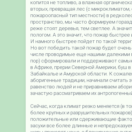
копится не топливо, а влажная органическ
вторых, превращая лес (с микроклиматом,
пожароопасный тип местности) в редколесь
пространство, мы часто формируем гораз
реже стоят деревья, тем светлее. А значи
пологом. А это значит, что пожар быстрее 
И намного быстрее пойдет по такой терри
Но вот победить такой пожар будет очень
числе проводимые еще нашими далекими п
пор) сформировали и поддерживают самы
в Африке, прерии Северной Америки, буш в
Забайкалье и Амурской области. К сожале
аборигенные традиции, начинали считать 
равенство людей и не приравниваем абори
зачастую рассматриваем их антропогенный
Сейчас, когда климат резко меняется (в т
более крупных и разрушительных пожаров)
положительные или сдерживающие факторы
засухи все более длинные и непредсказуем