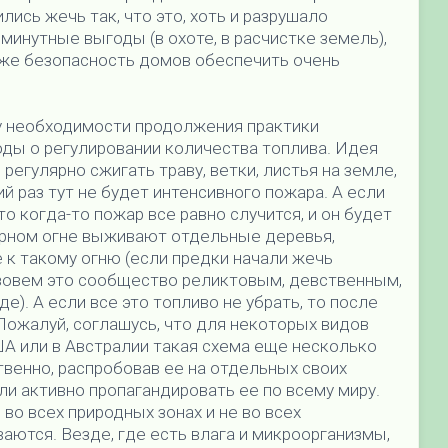
ись жечь так, что это, хоть и разрушало
минутные выгоды (в охоте, в расчистке земель),
даже безопасность домов обеспечить очень
зу необходимости продолжения практики
оды о регулировании количества топлива. Идея
и регулярно сжигать траву, ветки, листья на земле,
й раз тут не будет интенсивного пожара. А если
то когда-то пожар все равно случится, и он будет
ярном огне выживают отдельные деревья,
к такому огню (если предки начали жечь
азовем это сообщество реликтовым, девственным,
). А если все это топливо не убрать, то после
Пожалуй, соглашусь, что для некоторых видов
ША или в Австралии такая схема еще несколько
венно, распробовав ее на отдельных своих
ли активно пропагандировать ее по всему миру.
во всех природных зонах и не во всех
ются. Везде, где есть влага и микроорганизмы,