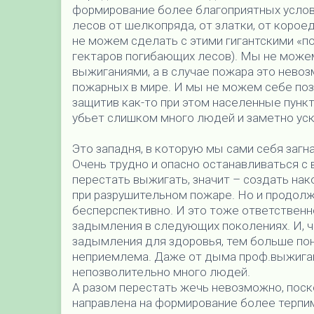
формирование более благоприятных услов
лесов от шелкопряда, от златки, от корое
не можем сделать с этими гигантскими «п
гектаров погибающих лесов). Мы не можем
выжиганиями, а в случае пожара это нево
пожарных в мире. И мы не можем себе поз
защитив как-то при этом населенные пункт
убьет слишком много людей и заметно ус
Это западня, в которую мы сами себя загн
Очень трудно и опасно останавливаться с
перестать выжигать, значит – создать нак
при разрушительном пожаре. Но и продолжа
бесперспективно. И это тоже ответственн
задымления в следующих поколениях. И, 
задымления для здоровья, тем больше по
неприемлема. Даже от дыма проф.выжигани
непозволительно много людей.
А разом перестать жечь невозможно, поск
направлена на формирование более терпим