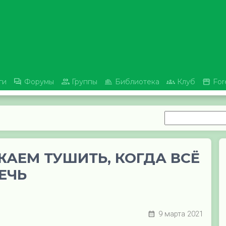





ги
Форумы
Группы
Библиотека
Клуб
For
АЕМ ТУШИТЬ, КОГДА ВСЁ
ЕЧЬ
9 марта 2021