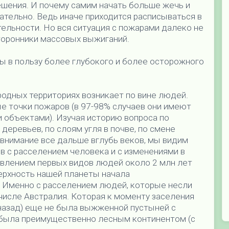
ешения. И почему самим начать больше жечь и
кательно. Ведь иначе приходится расписываться в
льности. Но вся ситуация с пожарами далеко не
сторонники массовых выжиганий.
ы в пользу более глубокого и более осторожного
одных территориях возникает по вине людей.
ые точки пожаров (в 97-98% случаев они имеют
 объектами). Изучая историю вопроса по
еревьев, по слоям угля в почве, по смене
внимание все дальше вглубь веков, мы видим
 с расселением человека и с изменениями в
явлением первых видов людей около 2 млн лет
верхность нашей планеты начала
 Именно с расселением людей, которые несли
 числе Австралия. Которая к моменту заселения
 назад) еще не была выжженной пустыней с
а была преимущественно лесным континентом (с