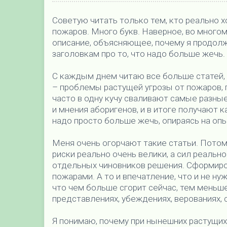
Советую читать только тем, кто реально 
пожаров. Много букв. Наверное, во много
описание, объясняющее, почему я продолж
заголовкам про то, что надо больше жечь.
С каждым днем читаю все больше статей
– проблемы растущей угрозы от пожаров, 
часто в одну кучу сваливают самые разны
и мнения аборигенов, и в итоге получают 
надо просто больше жечь, опираясь на оп
Меня очень огорчают такие статьи. Потому
риски реально очень велики, а сил реальн
отдельных чиновников решения. Сформиров
пожарами. А то и впечатление, что и не н
что чем больше сгорит сейчас, тем меньше
представлениях, убеждениях, верованиях, с
Я понимаю, почему при нынешних растущи