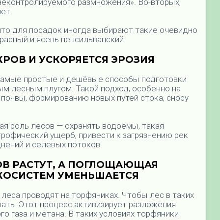
еконтролируемого размножения». Во-вторых,
ет.
 что для посадок иногда выбирают такие очевидно
красный и ясень пенсильванский.
РОВ И УСКОРЯЕТСЯ ЭРОЗИ
Я
самые простые и дешёвые способы подготовки
м лесным плугом. Такой подход, особенно на
 почвы, формированию новых путей стока, сносу
ная роль лесов — охранять водоёмы, такая
рофический ущерб, привести к загрязнению рек
днений и селевых потоков.
В РАСТУТ, А ПОГЛОЩАЮЩАЯ
КОСИСТЕМ
УМЕНЬШАЕТСЯ
 леса проводят на торфяниках. Чтобы лес в таких
шать. Этот процесс активизирует разложения
о газа и метана. В таких условиях торфяники