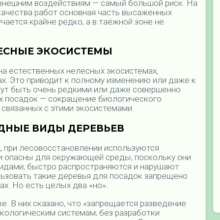
 внешним воздействиям — самый большой риск. На
о качества работ основная часть высаженных
чается крайне редко, а в таёжной зоне не
ЕСНЫЕ ЭКОСИСТЕМ
Ы
на естественных нелесных экосистемах,
ах. Это приводит к полному изменению или даже к
гут быть очень редкими или даже совершенно
х посадок — сокращение биологического
 связанных с этими экосистемами.
ДНЫЕ ВИДЫ ДЕРЕВЬЕВ
, при лесовосстановлении используются
и опасны для окружающей среды, поскольку они
видами, быстро распространяются и нарушают
ьзовать такие деревья для посадок запрещено
х. Но есть целых два «но».
. В них сказано, что «запрещается разведение
кологическим системам, без разработки