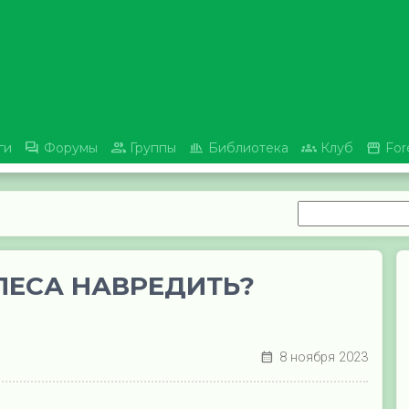





ги
Форумы
Группы
Библиотека
Клуб
For
ЛЕСА НАВРЕДИТЬ?
8 ноября 2023