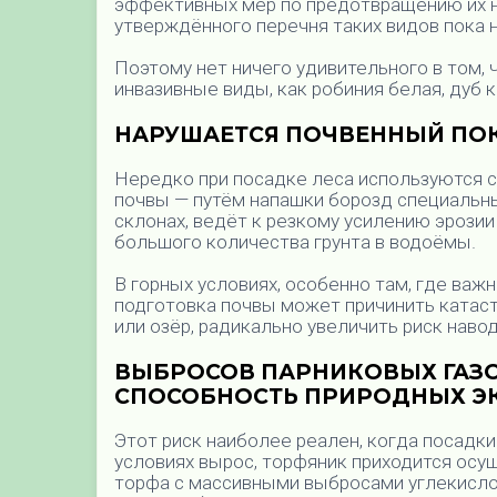
эффективных мер по предотвращению их н
утверждённого перечня таких видов пока н
Поэтому нет ничего удивительного в том,
инвазивные виды, как робиния белая, дуб 
НАРУШАЕТСЯ ПОЧВЕННЫЙ ПОК
Нередко при посадке леса используются 
почвы — путём напашки борозд специальны
склонах, ведёт к резкому усилению эрозии
большого количества грунта в водоёмы.
В горных условиях, особенно там, где важ
подготовка почвы может причинить катаст
или озёр, радикально увеличить риск наво
ВЫБРОСОВ ПАРНИКОВЫХ ГАЗО
СПОСОБНОСТЬ ПРИРОДНЫХ Э
Этот риск наиболее реален, когда посадки
условиях вырос, торфяник приходится осу
торфа с массивными выбросами углекислог