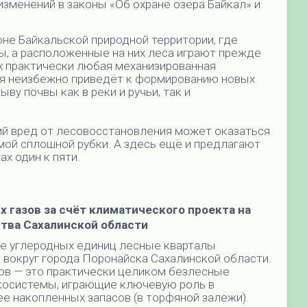
изменений в законы «Об охране озера Байкал» и
оне Байкальской природной территории, где
, а расположенные на них леса играют прежде
ях практически любая механизированная
я неизбежно приведёт к формированию новых
ву почвы как в реки и ручьи, так и
кий вред от лесовосстановления может оказаться
ой сплошной рубки. А здесь ещё и предлагают
х один к пяти.
 газов за счёт климатического проекта на
тва Сахалинской области
е углеродных единиц лесные кварталы
 вокруг города Поронайска Сахалинской области.
лов — это практически целиком безлесные
экосистемы, играющие ключевую роль в
ее накопленных запасов (в торфяной залежи).