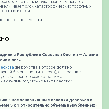
 раз больше парниковых газов, чем поглотят
 увеличивает риск катастрофических торфяных
го газа и сажи.
ию, довольно реальны.
ЖНО
садили в Республике Северная Осетия — Алания
раним лес»
лесхоза
(ведомства, которое должно
рной безопасности в лесах), а в посадке
удники лесного хозяйства, МЧС,
ций каждый год можно найти десятки.
нию и компенсационные посадки деревьев и
еме 5 к 1 относительно объема вырубленных»