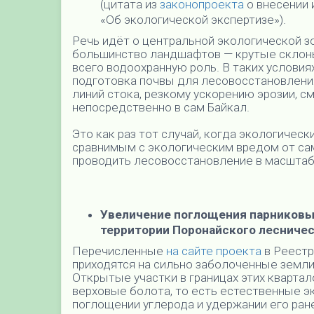
(цитата из
законопроекта
о внесении 
«Об экологической экспертизе»).
Речь идёт о центральной экологической з
большинство ландшафтов — крутые склоны
всего водоохранную роль. В таких услови
подготовка почвы для лесовосстановлени
линий стока, резкому ускорению эрозии, смы
непосредственно в сам Байкал.
Это как раз тот случай, когда экологичес
сравнимым с экологическим вредом от сам
проводить лесовосстановление в масштаба
Увеличение поглощения парниковых
территории Поронайского лесничес
Перечисленные
на сайте проекта
в Реестр
приходятся на сильно заболоченные земли
Открытые участки в границах этих кварта
верховые болота, то есть естественные 
поглощении углерода и удержании его ран