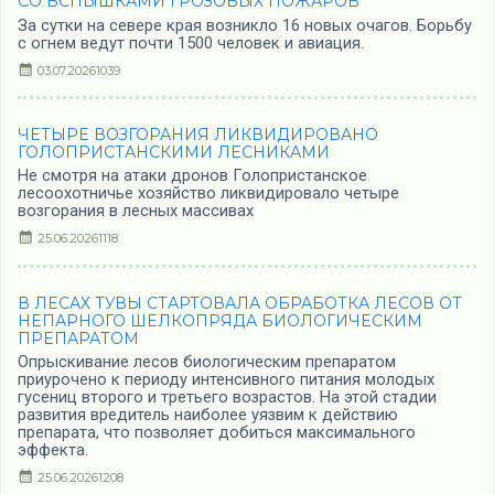
СО ВСПЫШКАМИ ГРОЗОВЫХ ПОЖАРОВ
За сутки на севере края возникло 16 новых очагов. Борьбу
с огнем ведут почти 1500 человек и авиация.
03.07.2026
1039
ЧЕТЫРЕ ВОЗГОРАНИЯ ЛИКВИДИРОВАНО
ГОЛОПРИСТАНСКИМИ ЛЕСНИКАМИ
Не смотря на атаки дронов Голопристанское
лесоохотничье хозяйство ликвидировало четыре
возгорания в лесных массивах
25.06.2026
1118
В ЛЕСАХ ТУВЫ СТАРТОВАЛА ОБРАБОТКА ЛЕСОВ ОТ
НЕПАРНОГО ШЕЛКОПРЯДА БИОЛОГИЧЕСКИМ
ПРЕПАРАТОМ
Опрыскивание лесов биологическим препаратом
приурочено к периоду интенсивного питания молодых
гусениц второго и третьего возрастов. На этой стадии
развития вредитель наиболее уязвим к действию
препарата, что позволяет добиться максимального
эффекта.
25.06.2026
1208