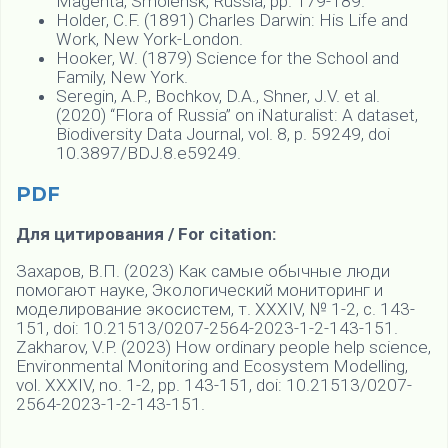
Magenta, Smolensk, Russia, pp. 179-189.
Holder, C.F. (1891) Charles Darwin: His Life and
Work, New York-London.
Hooker, W. (1879) Science for the School and
Family, New York.
Seregin, A.P., Bochkov, D.A., Shner, J.V. et al.
(2020) “Flora of Russia” on iNaturalist: A dataset,
Biodiversity Data Journal, vol. 8, p. 59249, doi
10.3897/BDJ.8.e59249.
PDF
Для цитирования / For citation:
Захаров, В.П. (2023) Как самые обычные люди
помогают науке, Экологический мониторинг и
моделирование экосистем, т. XXXIV, № 1-2, с. 143-
151, doi: 10.21513/0207-2564-2023-1-2-143-151.
Zakharov, V.P. (2023) How ordinary people help science,
Environmental Monitoring and Ecosystem Modelling,
vol. ХХXIV, no. 1-2, pp. 143-151, doi: 10.21513/0207-
2564-2023-1-2-143-151.