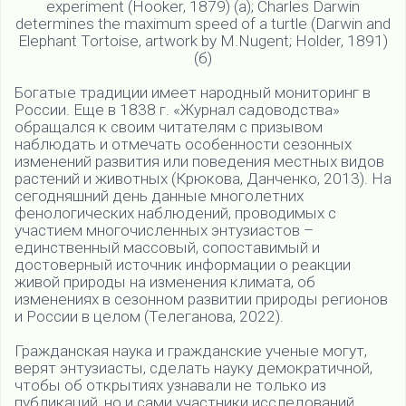
experiment (Hooker, 1879) (a); Charles Darwin
determines the maximum speed of a turtle (Darwin and
Elephant Tortoise, artwork by M.Nugent; Holder, 1891)
(б)
Богатые традиции имеет народный мониторинг в
России. Еще в 1838 г. «Журнал садоводства»
обращался к своим читателям с призывом
наблюдать и отмечать особенности сезонных
изменений развития или поведения местных видов
растений и животных (Крюкова, Данченко, 2013). На
сегодняшний день данные многолетних
фенологических наблюдений, проводимых с
участием многочисленных энтузиастов –
единственный массовый, сопоставимый и
достоверный источник информации о реакции
живой природы на изменения климата, об
изменениях в сезонном развитии природы регионов
и России в целом (Телеганова, 2022).
Гражданская наука и гражданские ученые могут,
верят энтузиасты, сделать науку демократичной,
чтобы об открытиях узнавали не только из
публикаций, но и сами участники исследований