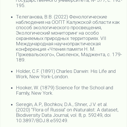
государственного университета, № 377, с. 192-
195.
Телеганова, В.В. (2022) Фенологические
наблюдения на ООПТ Калужской области как
способ экологического просвещения,
Экологический мониторинг на особо
охраняемых природных территориях. VII
Международная научнопрактическая
конференция «Чтения памяти Н. М.
Пржевальского», Смоленск, Маджента, с. 179-
189.
Holder, C.F. (1891) Charles Darwin: His Life and
Work, New York-London.
Hooker, W. (1879) Science for the School and
Family, New York.
Seregin, A.P., Bochkov, D.A., Shner, J.V. et al.
(2020) “Flora of Russia” on iNaturalist: A dataset,
Biodiversity Data Journal, vol. 8, p. 59249, doi
10.3897/BDJ.8.e59249.