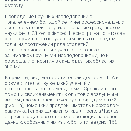
diversity.
Проведение научных исследований с
привлечением большой сети непрофессиональных
исследователей получило название гражданской
науки (англ.Citizen science). Несмотря на то, что сам
этот термин стал популярным лишь в последние
годы, на протяжении ряда столетий
непрофессиональные ученые не только
занимались научными исследованиями, но и
совершали открытия в самых разных областях
знаний.
К примеру, видный политический деятель США и по
совместительству великий ученый и
естествоиспытатель Бенджамин Франклин, при
помощи своих знаменитых опытов с воздушным
змеем доказал электрическую природу молний
(рис. 1а), немецкий предприниматель и археолог-
самоучка Генрих Шлиман открыл Трою, а Чарльз
Дарвин создал свою теорию эволюции на основе
данных, собранных им из любопытства (рис. 1б).