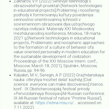
Zakharov, V.P. (2022) Setevye tekhnologii v
obrazovatel'nyh proektah [Network technologies
in educational projects],Problemnyj i noosfernyj
podhody k formirovaniyu kul'tury povedeniya
cennostno-orientirovannoj lichnosti v
sovremennom obrazovanii dlya ustojchivogo
razvitiya civilizacii: Materialy XXI Moskovskoj
mezhdunarodnoj konferencii, Moskva, 18 marta
2021 g.[Network technologies in educational
projects, Problematic and noospheric approaches
to the formation of a culture of behavior ofa
value-oriented personality in modern education for
the sustainable development of civilization:
Proceedings of the XXI Moscow Intern. conf.,
Moscow, March 18, 2021], Sputnik+, Moscow,
Russia, pp. 94-96.
Kalyakin, M.V., Seregin, A.P. (2022) Grazhdanskaya
nauka: otkrytiya mozhet delat' kazhdyj [Civil
science: everyone can make discoveries],Vseros.
konf.: IX Obshcherossijskij festival' prirody
«Pervozdannaya Rossiya»[All-Russian conference:
IX All-Russian festival of nature "Pristine Russia"],
available at:
https://istina.msu.ru/...
accessed on
7.11.2022).