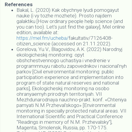
References
Bakal, L. (2020) Kak obychnye lyudi pomogayut
nauke (i vy tozhe mozhete). Prosto najdem
galaktiku [How ordinary people help science (and
you can too). Let's just find the galaxy], Mel online
edition, available at:
https://mel.fm/ucheba/
fakultativ/7126408-
citizen_science (accessed on 21.11.2022).
Gorelova, Yu.V., Blagovidov, A.K. (2022) Narodnyj
ekologicheskij monitoring: opyt
obshchestvennogo uchastiya i vnedrenie v
programmnuyu rabotu zapovednikov i nacional'nyh
parkov [Civil environmental monitoring: public
participation experience and implementation into
program of state natural reserves and national
parks], Ekologicheskij monitoring na osobo
ohranyaemyh prirodnyh territoriyah. VII
Mezhdunarodnaya nauchno-prakt. konf. «Chteniya
pamyati N.M.Przheval'skogo» [Environmental
monitoring in specially protected natural areas. VII
International Scientific and Practical Conference
“Readings in memory of N.M. Przhevalsky"],
Magenta, Smolensk, Russia, pp. 170-175.