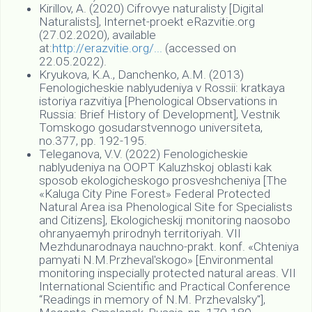
Kirillov, A. (2020) Cifrovye naturalisty [Digital
Naturalists], Internet-proekt eRazvitie.org
(27.02.2020), available
at:
http://erazvitie.org/...
(accessed on
22.05.2022).
Kryukova, K.A., Danchenko, A.M. (2013)
Fenologicheskie nablyudeniya v Rossii: kratkaya
istoriya razvitiya [Phenological Observations in
Russia: Brief History of Development], Vestnik
Tomskogo gosudarstvennogo universiteta,
no.377, pp. 192-195.
Teleganova, V.V. (2022) Fenologicheskie
nablyudeniya na OOPT Kaluzhskoj oblasti kak
sposob ekologicheskogo prosveshcheniya [The
«Kaluga City Pine Forest» Federal Protected
Natural Area isa Phenological Site for Specialists
and Citizens], Ekologicheskij monitoring naosobo
ohranyaemyh prirodnyh territoriyah. VII
Mezhdunarodnaya nauchno-prakt. konf. «Chteniya
pamyati N.M.Przheval'skogo» [Environmental
monitoring inspecially protected natural areas. VII
International Scientific and Practical Conference
“Readings in memory of N.M. Przhevalsky"],