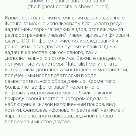
shows the spatial data distribution
(the highest density is shown in red)
Кроме составления и уточнения ареалов, данные
iNaturalist можно использовать для целого ряда
задач: мониторинга редких видов, отслеживания
распространения инвазий, инвентаризации флоры и
фауны ООПТ, фенологических исследований и
решения многих других научных и прикладных
задач, в качестве как основного, так и
дополнительного источника. Важные сведения,
полученные из системы iNaturalist могут стать
интересным дополнением к полевым материалам,
полученным исследователями в ходе
самостоятельного сбора данных. Кроме того,
большинство фотографий несет много
информации, помимо самого объекта живой
природы: сообщество, в котором сделано
наблюдение, живой напочвенный покров, вид-
хозяин, фенофаза «фоновых» растений, наличие и
характер снежного покрова, ледяной покров
водоемов и многое другое.