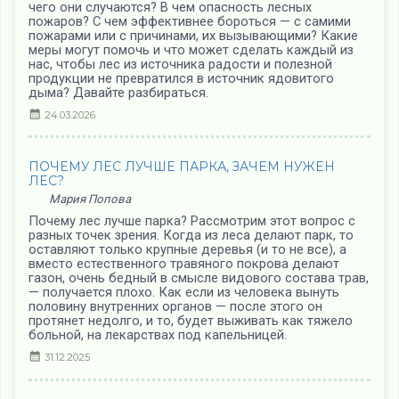
чего они случаются? В чем опасность лесных
пожаров? С чем эффективнее бороться — с самими
пожарами или с причинами, их вызывающими? Какие
меры могут помочь и что может сделать каждый из
нас, чтобы лес из источника радости и полезной
продукции не превратился в источник ядовитого
дыма? Давайте разбираться.
24.03.2026
ПОЧЕМУ ЛЕС ЛУЧШЕ ПАРКА, ЗАЧЕМ НУЖЕН
ЛЕС?
Мария Попова
Почему лес лучше парка? Рассмотрим этот вопрос с
разных точек зрения. Когда из леса делают парк, то
оставляют только крупные деревья (и то не все), а
вместо естественного травяного покрова делают
газон, очень бедный в смысле видового состава трав,
— получается плохо. Как если из человека вынуть
половину внутренних органов — после этого он
протянет недолго, и то, будет выживать как тяжело
больной, на лекарствах под капельницей.
31.12.2025