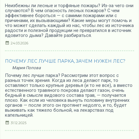
Неизбежны ли лесные и торфяные пожары? Из-за чего они
случаются? В чем опасность лесных пожаров? С чем
эффективнее бороться — с самими пожарами или с
причинами, их вызывающими? Какие меры могут помочь и
что может сделать каждый из нас, чтобы лес из источника
радости и полезной продукции не превратился в источник
ядовитого дыма? Давайте разбираться.
24.03.2026
ПОЧЕМУ ЛЕС ЛУЧШЕ ПАРКА, ЗАЧЕМ НУЖЕН ЛЕС?
Мария Попова
Почему лес лучше парка? Рассмотрим этот вопрос с
разных точек зрения. Когда из леса делают парк, то
оставляют только крупные деревья (и то не все), а вместо
естественного травяного покрова делают газон, очень
бедный в смысле видового состава трав, — получается
плохо. Как если из человека вынуть половину внутренних
органов — после этого он протянет недолго, и то, будет
выживать как тяжело больной, на лекарствах под
капельницей.
31.12.2025