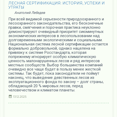
ЛЕСНАЯ СЕРТИФИКАЦИЯ: ИСТОРИЯ, УСПЕХИ И
УТРАТЫ
Анатолий Лебедев
При всей видимой серьезности природоохранного и
лесоохранного законодательства, его бесконечные
правки, смягчения и порочная практика неуклонно
демонстрируют очевидный приоритет сиюминутных
экономических интересов в лесопользовании над
долговременными экологическими и социальными.
Национальная система лесной сертификации остается
формально добровольной, однако нацелена на
привязку к системе Росстандарта, которая
попрежнему игнорирует особую климатическую
ценность малонарушенных лесов и ряд интересов
местных сообществ. Выбор большинства компаний
очевидно все чаще будет в пользу менее жесткой
системы. Так будет, пока законодатели не поймут
наконец, что выведение девственных лесов из
эксплуатационного фонда по закону – долг страны,
обладающей 20 % мировых лесов, перед
человечеством и климатом планеты.
13.12.2025