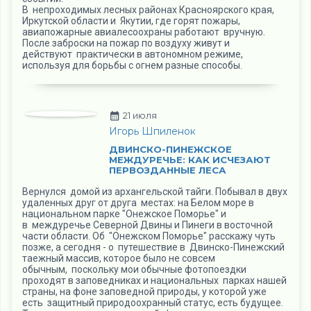
В непроходимых лесных районах Красноярского края,
Иркутской области и Якутии, где горят пожары,
авиапожарные авиалесоохраны работают вручную.
После заброски на пожар по воздуху живут и
действуют практически в автономном режиме,
используя для борьбы с огнем разные способы.
21 июля
Игорь Шпиленок
ДВИНСКО-ПИНЕЖСКОЕ
МЕЖДУРЕЧЬЕ: КАК ИСЧЕЗАЮТ
ПЕРВОЗДАННЫЕ ЛЕСА
Вернулся домой из архангельской тайги. Побывал в двух
удаленных друг от друга местах: на Белом море в
национальном парке "Онежское Поморье" и
в междуречье Северной Двины и Пинеги в восточной
части области. Об "Онежском Поморье" расскажу чуть
позже, а сегодня - о путешествие в Двинско-Пинежский
таежный массив, которое было не совсем
обычным, поскольку мои обычные фотопоездки
проходят в заповедниках и национальных парках нашей
страны, на фоне заповедной природы, у которой уже
есть защитный природоохранный статус, есть будущее.