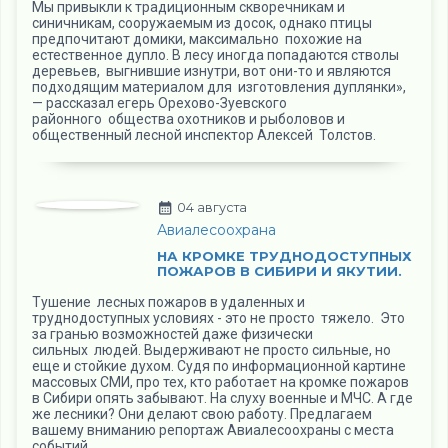
Мы привыкли к традиционным скворечникам и
синичникам, сооружаемым из досок, однако птицы
предпочитают домики, максимально похожие на
естественное дупло. В лесу иногда попадаются стволы
деревьев, выгнившие изнутри, вот они-то и являются
подходящим материалом для изготовления дуплянки»,
— рассказал егерь Орехово-Зуевского
районного общества охотников и рыболовов и
общественный лесной инспектор Алексей Толстов.
04 августа
Авиалесоохрана
НА КРОМКЕ ТРУДНОДОСТУПНЫХ
ПОЖАРОВ В СИБИРИ И ЯКУТИИ.
Тушение лесных пожаров в удаленных и
труднодоступных условиях - это не просто тяжело. Это
за гранью возможностей даже физически
сильных людей. Выдерживают не просто сильные, но
еще и стойкие духом. Судя по информационной картине
массовых СМИ, про тех, кто работает на кромке пожаров
в Сибири опять забывают. На слуху военные и МЧС. А где
же лесники? Они делают свою работу. Предлагаем
вашему вниманию репортаж Авиалесоохраны с места
событий.