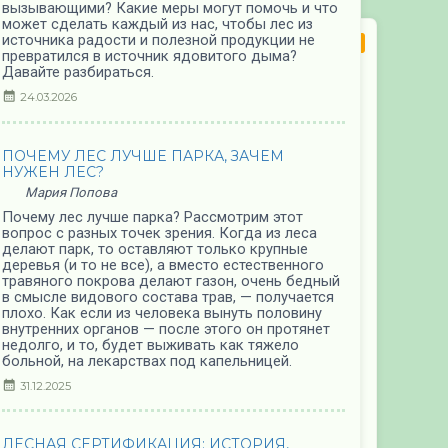
вызывающими? Какие меры могут помочь и что
может сделать каждый из нас, чтобы лес из
источника радости и полезной продукции не
СТАТЬИ
превратился в источник ядовитого дыма?
Давайте разбираться.
ЛЕСНЫЕ ПОЖАРЫ НЕИЗБЕЖНЫ. ГОРЬКАЯ
24.03.2026
ПРАВДА ИЛИ ЛУКАВСТВО?
Николай Шматков
Неизбежны ли лесные и торфяные пожары? Из-
ПОЧЕМУ ЛЕС ЛУЧШЕ ПАРКА, ЗАЧЕМ
за чего они случаются? В чем опасность лесных
НУЖЕН ЛЕС?
пожаров? С чем эффективнее бороться — с
самими пожарами или с причинами, их
Мария Попова
вызывающими? Какие меры могут помочь и что
Почему лес лучше парка? Рассмотрим этот
может сделать каждый из нас, чтобы лес из
вопрос с разных точек зрения. Когда из леса
источника радости и полезной продукции не
делают парк, то оставляют только крупные
превратился в источник ядовитого дыма?
деревья (и то не все), а вместо естественного
Давайте разбираться.
травяного покрова делают газон, очень бедный
в смысле видового состава трав, — получается
24.03.2026
плохо. Как если из человека вынуть половину
внутренних органов — после этого он протянет
недолго, и то, будет выживать как тяжело
ПОЧЕМУ ЛЕС ЛУЧШЕ ПАРКА, ЗАЧЕМ
больной, на лекарствах под капельницей.
НУЖЕН ЛЕС?
31.12.2025
Мария Попова
Почему лес лучше парка? Рассмотрим этот
вопрос с разных точек зрения. Когда из леса
ЛЕСНАЯ СЕРТИФИКАЦИЯ: ИСТОРИЯ,