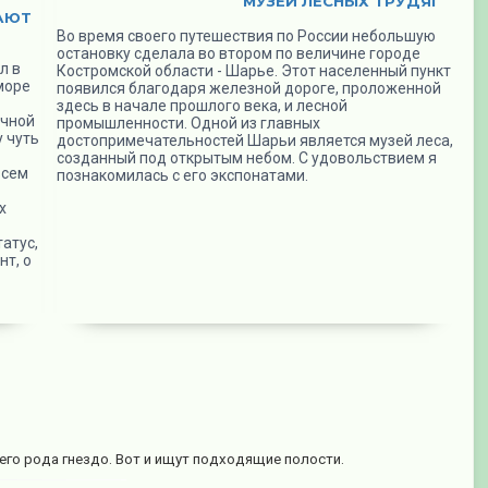
МУЗЕЙ ЛЕСНЫХ ТРУДЯГ
АЮТ
Во время своего путешествия по России небольшую
остановку сделала во втором по величине городе
л в
Костромской области - Шарье. Этот населенный пункт
море
появился благодаря железной дороге, проложенной
здесь в начале прошлого века, и лесной
очной
промышленности. Одной из главных
 чуть
достопримечательностей Шарьи является музей леса,
созданный под открытым небом. С удовольствием я
всем
познакомилась с его экспонатами.
х
атус,
нт, о
го рода гнездо. Вот и ищут подходящие полости.