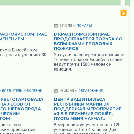
3 ИЮЛЯ //
ПОЖАРЫ
РАСНОЯРСКОМ КРАЕ
В КРАСНОЯРСКОМ КРАЕ
МЕНЕНИЕМ
ПРОДОЛЖАЕТСЯ БОРЬБА СО
ВСПЫШКАМИ ГРОЗОВЫХ
ПОЖАРОВ
ике в Енисейском
т грозы в условиях 30-
За сутки на севере края возникло
16 новых очагов. Борьбу с огнем
ведут почти 1500 человек и
авиация.
//
ВРЕДИТЕЛИ И БОЛЕЗНИ
19 ИЮНЯ //
ОБРАЗОВАНИЕ
 ТУВЫ СТАРТОВАЛА
ЦЕНТР ЗАЩИТЫ ЛЕСА
КА ЛЕСОВ ОТ
РЕСПУБЛИКИ МАРИЙ ЭЛ
ГО ШЕЛКОПРЯДА
ПОДДЕРЖАЛ МЕРОПРИЯТИЕ
ИЧЕСКИМ
«Я Б В ЛЕСНИЧИЕ ПОШЁЛ,
АТОМ
ПУСТЬ МЕНЯ НАУЧАТ»
ние лесов
В мероприятии участвовало 120
ским препаратом
учащихся с 1 по 4 классы. Для