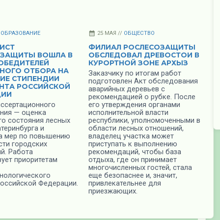
/
ОБРАЗОВАНИЕ
25 МАЯ //
ОБЩЕСТВО
ИСТ
ФИЛИАЛ РОСЛЕСОЗАЩИТЫ
ЗАЩИТЫ ВОШЛА В
ОБСЛЕДОВАЛ ДРЕВОСТОИ В
ОБЕДИТЕЛЕЙ
КУРОРТНОЙ ЗОНЕ АРХЫЗ
НОГО ОТБОРА НА
Заказчику по итогам работ
ИЕ СТИПЕНДИИ
подготовлен Акт обследования
НТА РОССИЙСКОЙ
аварийных деревьев с
ЦИИ
рекомендацией о рубке. После
иссертационного
его утверждения органами
ния — оценка
исполнительной власти
го состояния лесных
республики, уполномоченными в
атеринбурга и
области лесных отношений,
а мер по повышению
владелец участка может
сти городских
приступать к выполнению
й. Работа
рекомендаций, чтобы база
вует приоритетам
отдыха, где он принимает
многочисленных гостей, стала
хнологического
еще безопаснее и, значит,
Российской Федерации.
привлекательнее для
приезжающих.