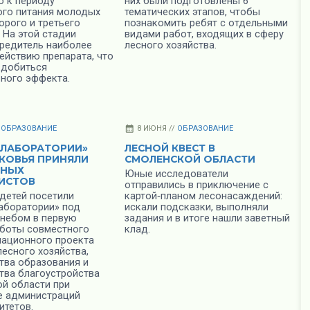
о к периоду
них были подготовлены 6
ого питания молодых
тематических этапов, чтобы
орого и третьего
познакомить ребят с отдельными
 На этой стадии
видами работ, входящих в сферу
вредитель наиболее
лесного хозяйства.
ействию препарата, что
 добиться
ного эффекта.
/
ОБРАЗОВАНИЕ
8 ИЮНЯ //
ОБРАЗОВАНИЕ
 ЛАБОРАТОРИИ»
ЛЕСНОЙ КВЕСТ В
КОВЬЯ ПРИНЯЛИ
СМОЛЕНСКОЙ ОБЛАСТИ
ЮНЫХ
Юные исследователи
ИСТОВ
отправились в приключение с
 детей посетили
картой‑планом лесонасаждений:
аборатории» под
искали подсказки, выполняли
небом в первую
задания и в итоге нашли заветный
боты совместного
клад.
ационного проекта
лесного хозяйства,
тва образования и
тва благоустройства
й области при
е администраций
итетов.