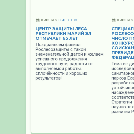
8 ИЮНЯ //
ОБЩЕСТВО
8 ИЮНЯ /
ЦЕНТР ЗАЩИТЫ ЛЕСА
СПЕЦИАЛ
РЕСПУБЛИКИ МАРИЙ ЭЛ
РОСЛЕСО
ОТМЕЧАЕТ 65 ЛЕТ
ЧИСЛО П
КОНКУРС
Поздравляем филиал
СОИСКАН
Рослесозащиты с такой
ПРЕЗИДЕ
знаменательной датой и желаем
ФЕДЕРА
успешного продолжения
трудового пути, радости от
Тема её д
выполняемой работы,
исследова
сплочённости и хороших
санитарно
результатов!
парков Ек
разработк
устойчиво
насаждени
соответст
Стратегии
научно‑те
развития 