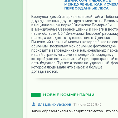
ДВИНСКО-ПИНЕЖСКОЕ
МЕЖДУРЕЧЬЕ: КАК ИСЧЕЗ
ПЕРВОЗДАННЫЕ ЛЕСА
Вернулся домой из архангельской тайги. Побыва
двух удаленных друг от друга местах: на Белом 
в национальном парке "Онежское Поморье" и
в междуречье Северной Двины и Пинеги в вост
части области. Об "Онежском Поморье" расскажу
позже, а сегодня - о путешествие в Двинско-
Пинежский таежный массив, которое было не со
обычным, поскольку мои обычные фотопоездки
проходят в заповедниках и национальных парка
нашей страны, на фоне заповедной природы, у
которой уже есть защитный природоохранный ст
есть будущее. Тут же я попал на удаленный фро
котором люди мало что знают, а больше
догадываются.
НОВЫЕ КОММЕНТАРИИ
Владимир Захаров
11 июня 2025 8:46
Таким образом пчёлы выводят потомство. Это свое