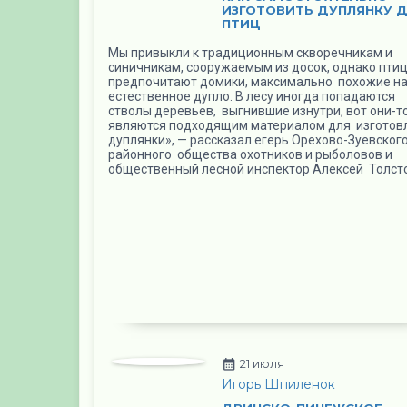
ИЗГОТОВИТЬ ДУПЛЯНКУ 
ПТИЦ
Мы привыкли к традиционным скворечникам и
синичникам, сооружаемым из досок, однако пти
предпочитают домики, максимально похожие н
естественное дупло. В лесу иногда попадаются
стволы деревьев, выгнившие изнутри, вот они-то
являются подходящим материалом для изготов
дуплянки», — рассказал егерь Орехово-Зуевског
районного общества охотников и рыболовов и
общественный лесной инспектор Алексей Толст
21 июля
Игорь Шпиленок