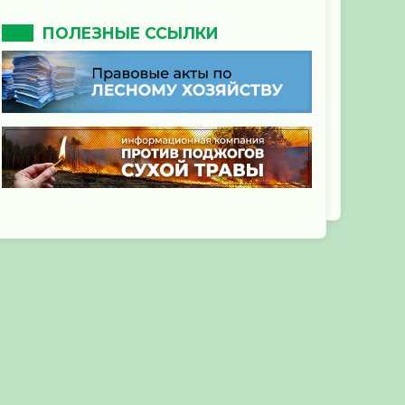
ценность малонарушенных лесов и ряд
интересов местных сообществ. Выбор
большинства компаний очевидно все чаще
ПОЛЕЗНЫЕ ССЫЛКИ
будет в пользу менее жесткой системы. Так
будет, пока законодатели не поймут наконец,
что выведение девственных лесов из
эксплуатационного фонда по закону – долг
страны, обладающей 20 % мировых лесов, перед
человечеством и климатом планеты.
13.12.2025