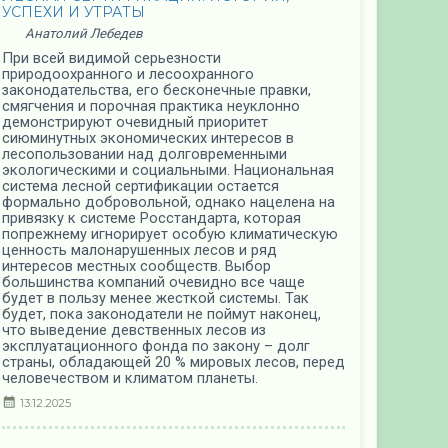
делают парк, то оставляют только крупные
УСПЕХИ И УТРАТЫ
деревья (и то не все), а вместо естественного
травяного покрова делают газон, очень бедный
Анатолий Лебедев
в смысле видового состава трав, — получается
При всей видимой серьезности
плохо. Как если из человека вынуть половину
природоохранного и лесоохранного
внутренних органов — после этого он протянет
законодательства, его бесконечные правки,
недолго, и то, будет выживать как тяжело
смягчения и порочная практика неуклонно
больной, на лекарствах под капельницей.
демонстрируют очевидный приоритет
сиюминутных экономических интересов в
31.12.2025
лесопользовании над долговременными
экологическими и социальными. Национальная
система лесной сертификации остается
ЛЕСНАЯ СЕРТИФИКАЦИЯ: ИСТОРИЯ,
формально добровольной, однако нацелена на
УСПЕХИ И УТРАТЫ
привязку к системе Росстандарта, которая
попрежнему игнорирует особую климатическую
Анатолий Лебедев
ценность малонарушенных лесов и ряд
При всей видимой серьезности
интересов местных сообществ. Выбор
природоохранного и лесоохранного
большинства компаний очевидно все чаще
законодательства, его бесконечные правки,
будет в пользу менее жесткой системы. Так
смягчения и порочная практика неуклонно
будет, пока законодатели не поймут наконец,
демонстрируют очевидный приоритет
что выведение девственных лесов из
сиюминутных экономических интересов в
эксплуатационного фонда по закону – долг
лесопользовании над долговременными
страны, обладающей 20 % мировых лесов, перед
экологическими и социальными. Национальная
человечеством и климатом планеты.
система лесной сертификации остается
формально добровольной, однако нацелена на
13.12.2025
привязку к системе Росстандарта, которая
попрежнему игнорирует особую климатическую