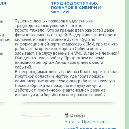
ДЛЯ
ТРУДНОДОСТУПНЫХ
ПОЖАРОВ В СИБИРИ И
ЯКУТИИ.
Тушение лесных пожаров в удаленных и
цы
труднодоступных условиях - это не
а
просто тяжело. Это за гранью возможностей даже
физически сильных людей. Выдерживают не просто
 и
сильные, но еще и стойкие духом. Судя по
ления
информационной картине массовых СМИ, про тех, кто
о
работает на кромке пожаров в Сибири опять
забывают. На слуху военные и МЧС. А где же лесники?
ов.
Они делают свою работу. Предлагаем вашему
вниманию репортаж Авиалесоохраны с места
событий.
В непроходимых лесных районах Красноярского края,
Иркутской области и Якутии, где горят пожары,
авиапожарные авиалесоохраны работают вручную.
После заброски на пожар по воздуху живут и
действуют практически в автономном режиме,
используя для борьбы с огнем разные способы.
12 марта
Наталья Прокофьева