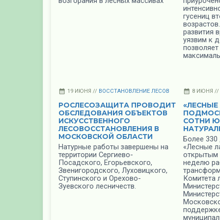
возгорания в лесных массивах
приурочен
интенсивн
гусениц вт
возрастов.
развития 
уязвим к д
позволяет
максималь
19 ИЮНЯ //
ВОССТАНОВЛЕНИЕ ЛЕСОВ
8 ИЮНЯ /
РОСЛЕСОЗАЩИТА ПРОВОДИТ
«ЛЕСНЫЕ
ОБСЛЕДОВАНИЯ ОБЪЕКТОВ
ПОДМОС
ИСКУССТВЕННОГО
СОТНИ 
ЛЕСОВОССТАНОВЛЕНИЯ В
НАТУРАЛ
МОСКОВСКОЙ ОБЛАСТИ
Более 330
Натурные работы завершены на
«Лесные л
территории Сергиево-
открытым 
Посадcкого, Егорьевского,
неделю ра
Звенигородского, Луховицкого,
трансформ
Ступинского и Орехово-
Комитета 
Зуевского лесничеств.
Министерс
Министерс
Московско
поддержк
муниципал