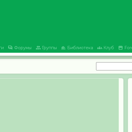





ги
Форумы
Группы
Библиотека
Клуб
For