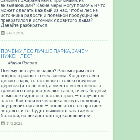
самими пожарами или с причинами, их
вызывающими? Какие меры могут помочь и что
может сделать каждый из нас, чтобы лес из
источника радости и полезной продукции не
превратился в источник ядовитого дыма?
Давайте разбираться.
24.03.2026
ПОЧЕМУ ЛЕС ЛУЧШЕ ПАРКА, ЗАЧЕМ
НУЖЕН ЛЕС?
Мария Попова
Почему лес лучше парка? Рассмотрим этот
вопрос с разных точек зрения. Когда из леса
делают парк, то оставляют только крупные
деревья (и то не все), а вместо естественного
травяного покрова делают газон, очень бедный
в смысле видового состава трав, — получается
плохо. Как если из человека вынуть половину
внутренних органов — после этого он протянет
недолго, и то, будет выживать как тяжело
больной, на лекарствах под капельницей.
31.12.2025