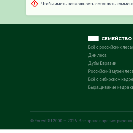
Чтобы иметь возможность оставлять коммен
СЕМЕЙСТВО 
Всё о российских леса
Дни леса
Дубы Евразии
Российский музей лес
Всё о сибирском кедре
Выращивание кедра си
© ForestRU 2000 — 2026. Все права зарегистрирова