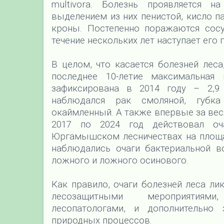
multivora. Болезнь проявляется 
выделением из них пенистой, кисло 
кроны. Постепенно поражаются сосу
течение нескольких лет наступает его 
В целом, что касается болезней лес
последнее 10-летие максимальная
зафиксирована в 2014 году – 2,9
наблюдался рак смоляной, губка
окаймленный. А также впервые за вес
2017 по 2024 год действовал о
Юргамышском лесничествах на площад
наблюдались очаги бактериальной во
ложного и ложного осинового.
Как правило, очаги болезней леса л
лесозащитными мероприятиями
лесопатологами, и дополнительно 
природных процессов.