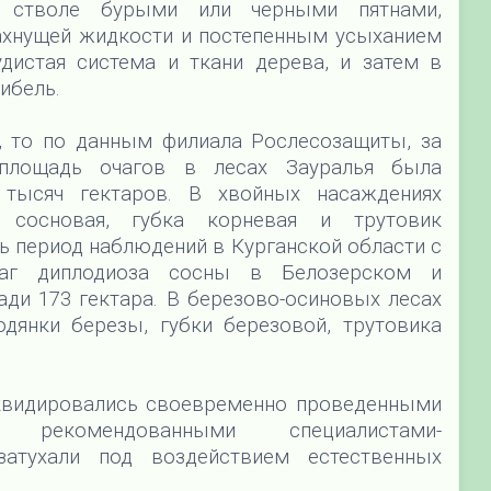
на стволе бурыми или черными пятнами,
пахнущей жидкости и постепенным усыханием
дистая система и ткани дерева, и затем в
гибель.
а, то по данным филиала Рослесозащиты, за
 площадь очагов в лесах Зауралья была
 тысяч гектаров. В хвойных насаждениях
 сосновая, губка корневая и трутовик
ь период наблюдений в Курганской области с
чаг диплодиоза сосны в Белозерском и
и 173 гектара. В березово-осиновых лесах
дянки березы, губки березовой, трутовика
иквидировались своевременно проведенными
, рекомендованными специалистами-
затухали под воздействием естественных