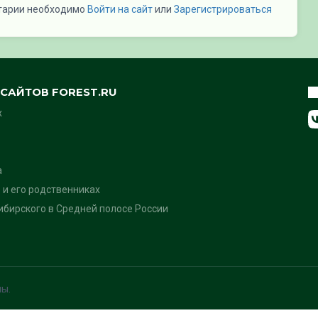
тарии необходимо
Войти на сайт
или
Зарегистрироваться
САЙТОВ FOREST.RU
х
а
 и его родственниках
бирского в Средней полосе России
ны.