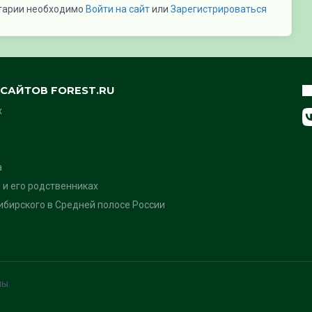
тарии необходимо
Войти на сайт
или
Зарегистрироваться
САЙТОВ FOREST.RU
х
а
 и его родственниках
бирского в Средней полосе России
ны.