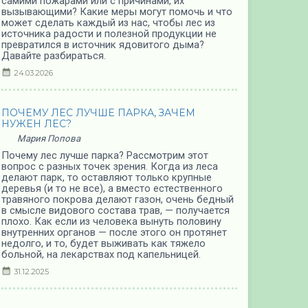
самими пожарами или с причинами, их
вызывающими? Какие меры могут помочь и что
может сделать каждый из нас, чтобы лес из
источника радости и полезной продукции не
превратился в источник ядовитого дыма?
Давайте разбираться.
24.03.2026
ПОЧЕМУ ЛЕС ЛУЧШЕ ПАРКА, ЗАЧЕМ
НУЖЕН ЛЕС?
Мария Попова
Почему лес лучше парка? Рассмотрим этот
вопрос с разных точек зрения. Когда из леса
делают парк, то оставляют только крупные
деревья (и то не все), а вместо естественного
травяного покрова делают газон, очень бедный
в смысле видового состава трав, — получается
плохо. Как если из человека вынуть половину
внутренних органов — после этого он протянет
недолго, и то, будет выживать как тяжело
больной, на лекарствах под капельницей.
31.12.2025