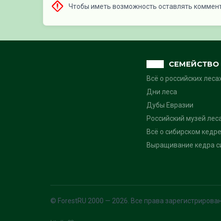
Чтобы иметь возможность оставлять коммен
СЕМЕЙСТВО 
Всё о российских леса
Дни леса
Дубы Евразии
Российский музей лес
Всё о сибирском кедре
Выращивание кедра си
© ForestRU 2000 — 2026. Все права зарегистрирова