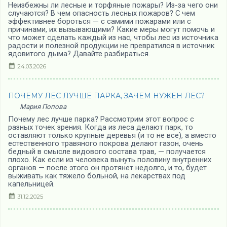
Неизбежны ли лесные и торфяные пожары? Из-за чего они
случаются? В чем опасность лесных пожаров? С чем
эффективнее бороться — с самими пожарами или с
причинами, их вызывающими? Какие меры могут помочь и
что может сделать каждый из нас, чтобы лес из источника
радости и полезной продукции не превратился в источник
ядовитого дыма? Давайте разбираться.
24.03.2026
ПОЧЕМУ ЛЕС ЛУЧШЕ ПАРКА, ЗАЧЕМ НУЖЕН ЛЕС?
Мария Попова
Почему лес лучше парка? Рассмотрим этот вопрос с
разных точек зрения. Когда из леса делают парк, то
оставляют только крупные деревья (и то не все), а вместо
естественного травяного покрова делают газон, очень
бедный в смысле видового состава трав, — получается
плохо. Как если из человека вынуть половину внутренних
органов — после этого он протянет недолго, и то, будет
выживать как тяжело больной, на лекарствах под
капельницей.
31.12.2025