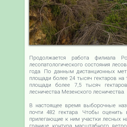
Продолжается работа филиала Р
лесопатологического состояния лесо
года. По данным дистанционных ме
площади более 24 тысяч гектаров на 
площади более 7,5 тысяч гектаров
лесничества Мезенского лесничества.
В настоящее время выборочные на
почти 482 гектара. Чтобы оценить
прилегающие к ним участки лесных н
границе контура масштабного ветро