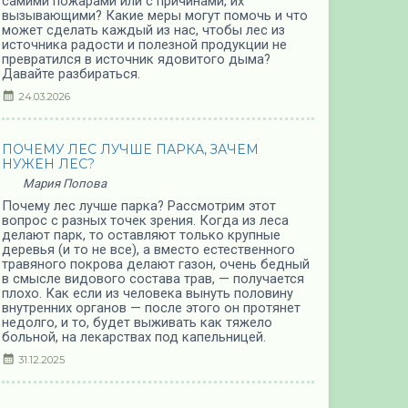
самими пожарами или с причинами, их
вызывающими? Какие меры могут помочь и что
может сделать каждый из нас, чтобы лес из
источника радости и полезной продукции не
превратился в источник ядовитого дыма?
Давайте разбираться.
24.03.2026
ПОЧЕМУ ЛЕС ЛУЧШЕ ПАРКА, ЗАЧЕМ
НУЖЕН ЛЕС?
Мария Попова
Почему лес лучше парка? Рассмотрим этот
вопрос с разных точек зрения. Когда из леса
делают парк, то оставляют только крупные
деревья (и то не все), а вместо естественного
травяного покрова делают газон, очень бедный
в смысле видового состава трав, — получается
плохо. Как если из человека вынуть половину
внутренних органов — после этого он протянет
недолго, и то, будет выживать как тяжело
больной, на лекарствах под капельницей.
31.12.2025