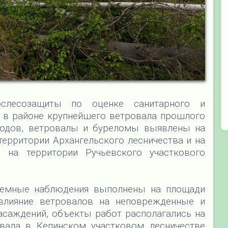
ослесозащиты по оценке санитарного и
в в районе крупнейшего ветровала прошлого
тодов, ветровалы и буреломы выявлены на
территории Архангельского лесничества и на
 на территории Ручьевского участкового
земные наблюдения выполнены на площади
 влияние ветровалов на неповрежденные и
асаждений, объекты работ располагались на
вала в Кепинском участковом лесничестве