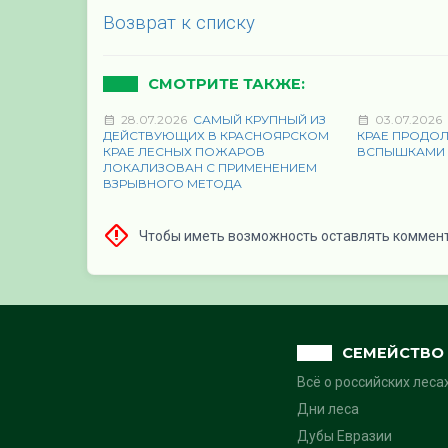
Возврат к списку
СМОТРИТЕ ТАКЖЕ:
28.07.2026
САМЫЙ КРУПНЫЙ ИЗ
03.07.2026
ДЕЙСТВУЮЩИХ В КРАСНОЯРСКОМ
КРАЕ ПРОДО
КРАЕ ЛЕСНЫХ ПОЖАРОВ
ВСПЫШКАМИ
ЛОКАЛИЗОВАН С ПРИМЕНЕНИЕМ
ВЗРЫВНОГО МЕТОДА
Чтобы иметь возможность оставлять коммен
СЕМЕЙСТВО 
Всё о российских леса
Дни леса
Дубы Евразии