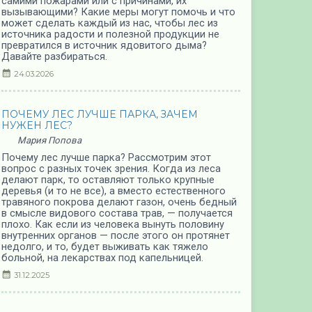
самими пожарами или с причинами, их
вызывающими? Какие меры могут помочь и что
может сделать каждый из нас, чтобы лес из
источника радости и полезной продукции не
превратился в источник ядовитого дыма?
Давайте разбираться.
24.03.2026
ПОЧЕМУ ЛЕС ЛУЧШЕ ПАРКА, ЗАЧЕМ
НУЖЕН ЛЕС?
Мария Попова
Почему лес лучше парка? Рассмотрим этот
вопрос с разных точек зрения. Когда из леса
делают парк, то оставляют только крупные
деревья (и то не все), а вместо естественного
травяного покрова делают газон, очень бедный
в смысле видового состава трав, — получается
плохо. Как если из человека вынуть половину
внутренних органов — после этого он протянет
недолго, и то, будет выживать как тяжело
больной, на лекарствах под капельницей.
31.12.2025