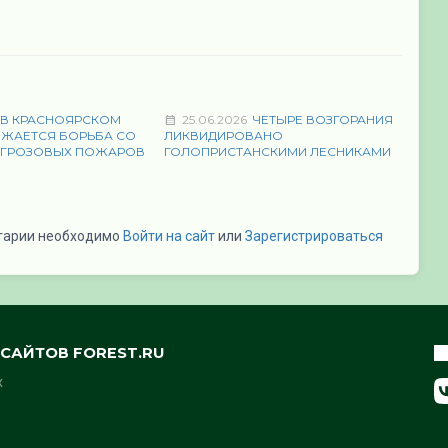
В КРАСНОЯРСКОМ
25.06.2026
ЧЕТЫРЕ ВОЗГОРАНИЯ
ЛЖАЕТСЯ БОРЬБА СО
ЛИКВИДИРОВАНО
 ГРОЗОВЫХ ПОЖАРОВ
ГОЛОПРИСТАНСКИМИ ЛЕСНИКАМИ
тарии необходимо
Войти на сайт
или
Зарегистрироваться
САЙТОВ FOREST.RU
х