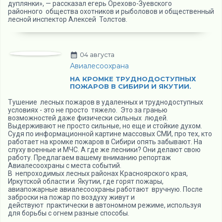
дуплянки», — рассказал егерь Орехово-Зуевского
районного общества охотников и рыболовов и общественный
лесной инспектор Алексей Толстов.
04 августа
Авиалесоохрана
НА КРОМКЕ ТРУДНОДОСТУПНЫХ
ПОЖАРОВ В СИБИРИ И ЯКУТИИ.
Тушение лесных пожаров в удаленных и труднодоступных
условиях - это не просто тяжело. Это за гранью
возможностей даже физически сильных людей.
Выдерживают не просто сильные, но еще и стойкие духом.
Судя по информационной картине массовых СМИ, про тех, кто
работает на кромке пожаров в Сибири опять забывают. На
слуху военные и МЧС. А где же лесники? Они делают свою
работу. Предлагаем вашему вниманию репортаж
Авиалесоохраны с места событий.
В непроходимых лесных районах Красноярского края,
Иркутской области и Якутии, где горят пожары,
авиапожарные авиалесоохраны работают вручную. После
заброски на пожар по воздуху живут и
действуют практически в автономном режиме, используя
для борьбы с огнем разные способы.