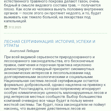
естественного травяного покрова делают газон, очень
бедный в смысле видового состава трав, — получается
плохо. Как если из человека вынуть половину внутренних
органов — после этого он протянет недолго, и то, будет
выживать как тяжело больной, на лекарствах под
капельницей.
31.12.2025
ЛЕСНАЯ СЕРТИФИКАЦИЯ: ИСТОРИЯ, УСПЕХИ И
УТРАТЫ
Анатолий Лебедев
При всей видимой серьезности природоохранного и
лесоохранного законодательства, его бесконечные
правки, смягчения и порочная практика неуклонно
демонстрируют очевидный приоритет сиюминутных
экономических интересов в лесопользовании над
долговременными экологическими и социальными.
Национальная система лесной сертификации остается
формально добровольной, однако нацелена на привязку к
системе Росстандарта, которая попрежнему игнорирует
особую климатическую ценность малонарушенных лесов и
ряд интересов местных сообществ. Выбор большинства
компаний очевидно все чаще будет в пользу менее
жесткой системы. Так будет, пока законодатели не поймут
наконец, что выведение девственных лесов из