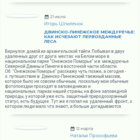
21 июля
Игорь Шпиленок
ДВИНСКО-ПИНЕЖСКОЕ МЕЖДУРЕЧЬЕ:
КАК ИСЧЕЗАЮТ ПЕРВОЗДАННЫЕ
ЛЕСА
Вернулся домой из архангельской тайги. Побывал в двух
удаленных друг от друга местах: на Белом море в
национальном парке "Онежское Поморье" и в междуречье
Северной Двины и Пинеги в восточной части области.
Об "Онежском Поморье" расскажу чуть позже, а сегодня -
о путешествие в Двинско-Пинежский таежный массив,
которое было не совсем обычным, поскольку мои обычные
фотопоездки проходят в заповедниках и
национальных парках нашей страны, на фоне заповедной
природы, у которой уже есть защитный природоохранный
статус, есть будущее. Тут же я попал на удаленный фронт, о
котором люди мало что знают, а больше догадываются.
12 марта
Наталья Прокофьева